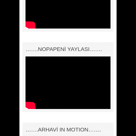
…….NOPAPENİ YAYLASI…….
…….ARHAVI IN MOTION…….