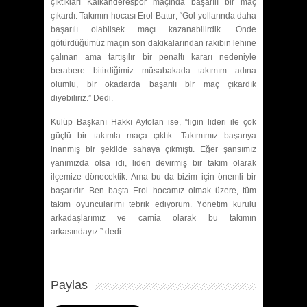
çıktıkları Kalkanderespor maçında başarılı bir maç
çıkardı. Takımın hocası Erol Batur; “Gol yollarında daha
başarılı olabilsek maçı kazanabilirdik. Önde
götürdüğümüz maçın son dakikalarından rakibin lehine
çalınan ama tartışılır bir penaltı kararı nedeniyle
berabere bitirdiğimiz müsabakada takımım adına
olumlu, bir okadarda başarılı bir maç çıkardık
diyebiliriz.” Dedi.
Kulüp Başkanı Hakkı Aytolan ise, “ligin lideri ile çok
güçlü bir takımla maça çıktık. Takımımız başarıya
inanmış bir şekilde sahaya çıkmıştı. Eğer şansımız
yanımızda olsa idi, lideri devirmiş bir takım olarak
ilçemize dönecektik. Ama bu da bizim için önemli bir
başarıdır. Ben başta Erol hocamız olmak üzere, tüm
takım oyuncularımı tebrik ediyorum. Yönetim kurulu
arkadaşlarımız ve camia olarak bu takımın
arkasındayız.” dedi.
Paylas