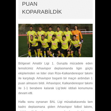
PUAN
KOPARABİLDİK
Bölgesel Amatör Ligi 1. Gurupta mücadele eden
temsilcimiz Arhavispor deplasmanda ligin güçlü
ekiplerinden ve lider olan Rize-Kalkanderespor takımı
ile karşılaştı. Arhavispor başarılı bir maçın ardından 1
puan almasını bildi. Arhavispor, Kalkanderespor takımı
ile 1-1 berabere kalarak Lig’deki iddialı konumuna
devam etti.
Hafta sonu oynanan BAL Ligi müsabakasında tam
kadro deplasmana giden Arhavispor futbol takımı,