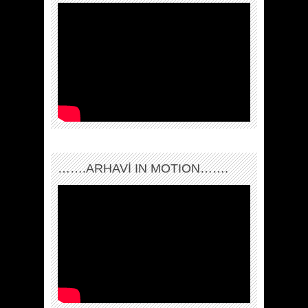
…….ARHAVI IN MOTION…….