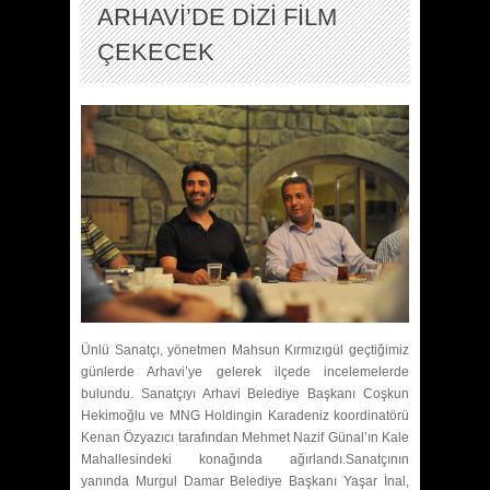
ARHAVİ’DE DİZİ FİLM
ÇEKECEK
Ünlü Sanatçı, yönetmen Mahsun Kırmızıgül geçtiğimiz
günlerde Arhavi’ye gelerek ilçede incelemelerde
bulundu. Sanatçıyı Arhavi Belediye Başkanı Coşkun
Hekimoğlu ve MNG Holdingin Karadeniz koordinatörü
Kenan Özyazıcı tarafından Mehmet Nazif Günal’ın Kale
Mahallesindeki konağında ağırlandı.Sanatçının
yanında Murgul Damar Belediye Başkanı Yaşar İnal,