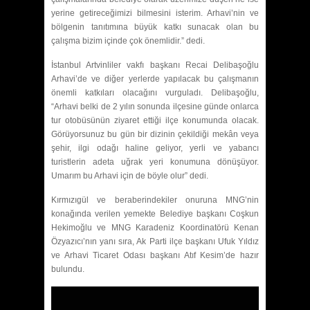
yerine getireceğimizi bilmesini isterim. Arhavi’nin ve
bölgenin tanıtımına büyük katkı sunacak olan bu
çalışma bizim içinde çok önemlidir.” dedi.
İstanbul Artvinliler vakfı başkanı Recai Delibaşoğlu
Arhavi’de ve diğer yerlerde yapılacak bu çalışmanın
önemli katkıları olacağını vurguladı. Delibaşoğlu,
“Arhavi belki de 2 yılın sonunda ilçesine günde onlarca
tur otobüsünün ziyaret ettiği ilçe konumunda olacak.
Görüyorsunuz bu gün bir dizinin çekildiği mekân veya
şehir, ilgi odağı haline geliyor, yerli ve yabancı
turistlerin adeta uğrak yeri konumuna dönüşüyor.
Umarım bu Arhavi için de böyle olur” dedi.
Kırmızıgül ve beraberindekiler onuruna MNG’nin
konağında verilen yemekte Belediye başkanı Coşkun
Hekimoğlu ve MNG Karadeniz Koordinatörü Kenan
Özyazıcı’nın yanı sıra, Ak Parti ilçe başkanı Ufuk Yıldız
ve Arhavi Ticaret Odası başkanı Atıf Kesim’de hazır
bulundu.