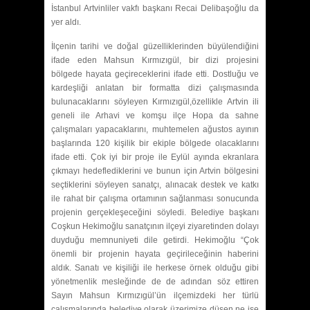
İstanbul Artvinliler vakfı başkanı Recai Delibaşoğlu da
yer aldı.
İlçenin tarihi ve doğal güzelliklerinden büyülendiğini
ifade eden Mahsun Kırmızıgül, bir dizi projesini
bölgede hayata geçireceklerini ifade etti. Dostluğu ve
kardeşliği anlatan bir formatta dizi çalışmasında
bulunacaklarını söyleyen Kırmızıgül,özellikle Artvin ili
geneli ile Arhavi ve komşu ilçe Hopa da sahne
çalışmaları yapacaklarını, muhtemelen ağustos ayının
başlarında 120 kişilik bir ekiple bölgede olacaklarını
ifade etti. Çok iyi bir proje ile Eylül ayında ekranlara
çıkmayı hedeflediklerini ve bunun için Artvin bölgesini
seçtiklerini söyleyen sanatçı, alınacak destek ve katkı
ile rahat bir çalışma ortamının sağlanması sonucunda
projenin gerçekleşeceğini söyledi. Belediye başkanı
Coşkun Hekimoğlu sanatçının ilçeyi ziyaretinden dolayı
duyduğu memnuniyeti dile getirdi. Hekimoğlu “Çok
önemli bir projenin hayata geçirileceğinin haberini
aldık. Sanatı ve kişiliği ile herkese örnek olduğu gibi
yönetmenlik mesleğinde de de adından söz ettiren
Sayın Mahsun Kırmızıgül’ün ilçemizdeki her türlü
çalışmalarında belediye olarak üzerimize düşen ne ise