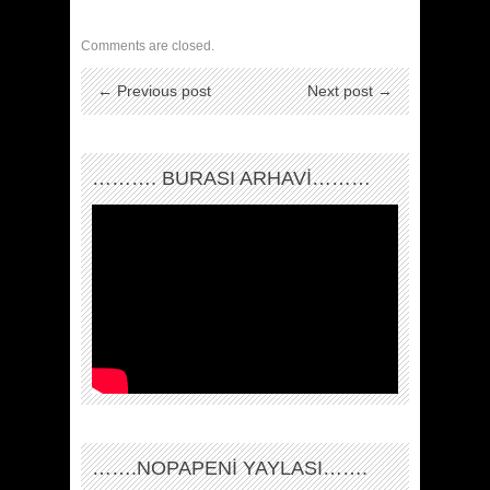
Comments are closed.
← Previous post
Next post →
………. BURASI ARHAVİ………
…….NOPAPENİ YAYLASI…….