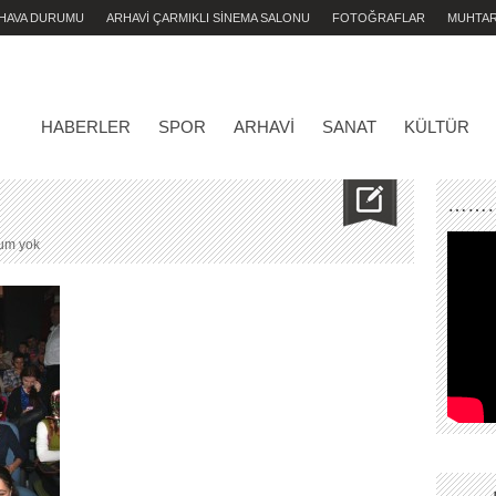
 HAVA DURUMU
ARHAVİ ÇARMIKLI SİNEMA SALONU
FOTOĞRAFLAR
MUHTA
HABERLER
SPOR
ARHAVI
SANAT
KÜLTÜR
………
IMG_2335-
um yok
a