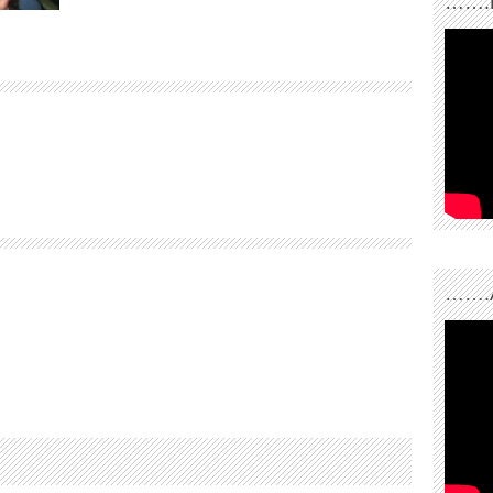
…….
…….