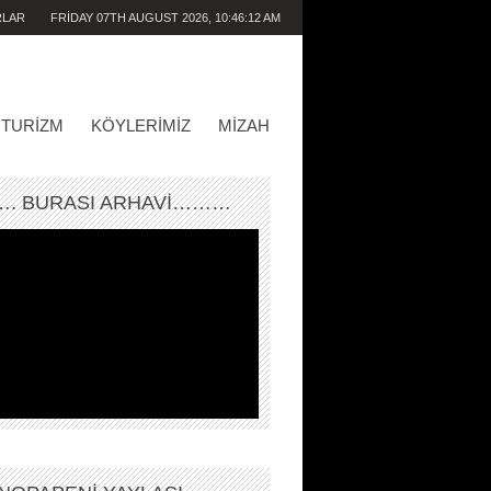
RLAR
FRIDAY 07TH AUGUST 2026,
10:46:12 AM
TURIZM
KÖYLERIMIZ
MIZAH
. BURASI ARHAVİ………