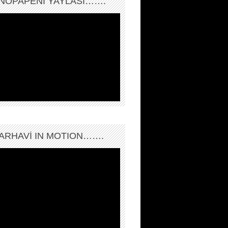
NOPAPENİ YAYLASI…….
ARHAVI IN MOTION…….