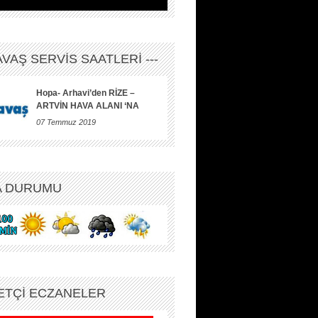
HAVAŞ SERVİS SAATLERİ ---
Hopa- Arhavi’den RİZE –
ARTVİN HAVA ALANI ‘NA
07 Temmuz 2019
A DURUMU
ETÇİ ECZANELER