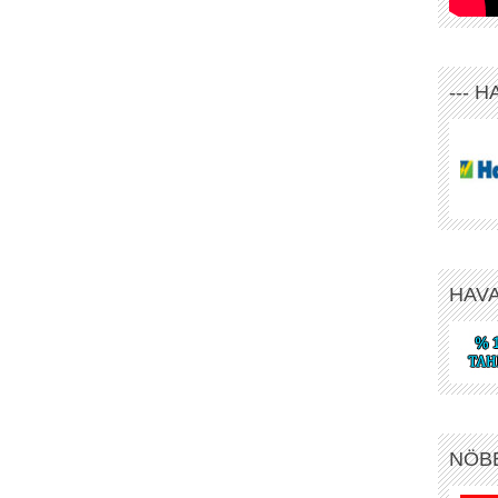
--- 
HAV
NÖB