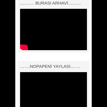
………. BURASI ARHAVİ………
…….NOPAPENİ YAYLASI…….