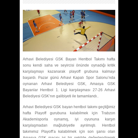
Arhavi Belediyesi GSK Bayan Hentbol Takımı hafta
sonu kendi saha ve seyircisi önünde oynadığı kritik
karşılaşmayı kazanarak playoff grubuna kalmayı
başardı. Pazar günü Arhavi Kapalı Spor Salonu’nda
oynanan Arhavi Belediyesi GSK, Amasya GSK
Bayanlar Hentbol 1. Ligi karşılaşması 27-26 Arhavi
Belediyesi GSK’nın galibiyeti ile tamamlandı..
Arhavi Belediyesi GSK bayan hentbol takımı geçtiğimiz
hafta Playoff gurubuna kalabilmek için Trabzon
Akademisporla oynamış, iyi oyununa karşın
karşılaşmadan mağlubiyetle ayrılmıştı. Hentbol
takımımız Playoff’a kalabilmek için son şansı olan
Amasya GSK maçını iyi bir şekilde değerlendirerek