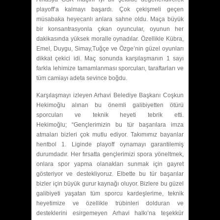
playoff’a kalmayı başardı. Çok çekişmeli geçen
müsabaka heyecanlı anlara sahne oldu. Maça büyük
bir konsantrasyonla çıkan oyuncular, oyunun her
dakikasında yüksek moralle oynadılar. Özellikle Kübra,
Emel, Duygu, Simay,Tuğçe ve Özge’nin güzel oyunları
dikkat çekici idi. Maç sonunda karşılaşmanın 1 sayı
farkla lehimize tamamlanması sporcuları, taraftarları ve
tüm camiayı adeta sevince boğdu.
Karşılaşmayı izleyen Arhavi Belediye Başkanı Coşkun
Hekimoğlu alınan bu önemli galibiyetten ötürü
sporcuları ve teknik heyeti tebrik etti.
Hekimoğlu; “Gençlerimizin bu tür başarılara imza
atmaları bizleri çok mutlu ediyor. Takımımız bayanlar
hentbol 1. Liginde playoff oynamayı garantilemiş
durumdadır. Her fırsatta gençlerimizi spora yöneltmek,
onlara spor yapma olanakları sunmak için gayret
gösteriyor ve destekliyoruz. Elbette bu tür başarılar
bizler için büyük gurur kaynağı oluyor. Bizlere bu güzel
galibiyeti yaşatan tüm sporcu kardeşlerime, teknik
heyetimize ve özellikle trübinleri dolduran ve
desteklerini esirgemeyen Arhavi halkı’na teşekkür