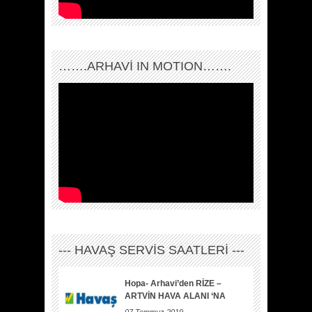
…….ARHAVI IN MOTION…….
--- HAVAŞ SERVİS SAATLERİ ---
Hopa- Arhavi’den RİZE –
ARTVİN HAVA ALANI ‘NA