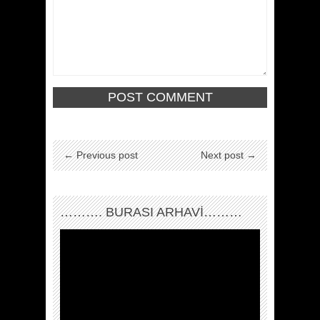
← Previous post
Next post →
………. BURASI ARHAVİ………