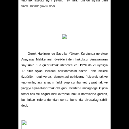
yapmak istediği aynı şeydir. Tek farkı birinde siyasi parti
vardı, birinde yoktu dedi.
Gerek Hakimler ve Savcılar Yüksek Kurulunda gerekse
Anayasa Mahkemesi üyeliklerinden hukukçu olmayanların
sayısının
9 a çıkarıulmak istenmesi ve HSYK da 22 üyeliğin
17 sinin siyasi idarece belirlenmesini sözde
“biz sizlere
özgürlük
getiriyoruz, demokrasi getiriyoruz “diyerek takiye
yapıyorlar, asıl amacın farklı olup cumhuriyeti yıpratmak ve
yargıyı siyasallaştırmak olduğunu belirten Eminağaoğlu kişinin
temel hak ve özgürlükleri evrensel hukuk normlarına göredir,
bu iktidar referandumdan sonra bunu da siyasallaştırabilir
dedi.