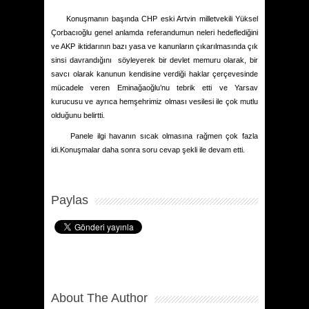
Konuşmanın başında CHP eski Artvin milletvekili Yüksel
Çorbacıoğlu genel anlamda referandumun neleri hedeflediğini
ve AKP iktidarının bazı yasa ve kanunların çıkarılmasında çık
sinsi davrandığını
söyleyerek bir devlet memuru olarak, bir
savcı olarak kanunun kendisine verdiği haklar çerçevesinde
mücadele veren Eminağaoğlu’nu tebrik etti ve Yarsav
kurucusu ve ayrıca hemşehrimiz olması vesilesi ile çok mutlu
olduğunu belirtti.
Panele ilgi havanın sıcak olmasına rağmen çok fazla
idi.Konuşmalar daha sonra soru cevap şekli ile devam etti.
Paylas
About The Author