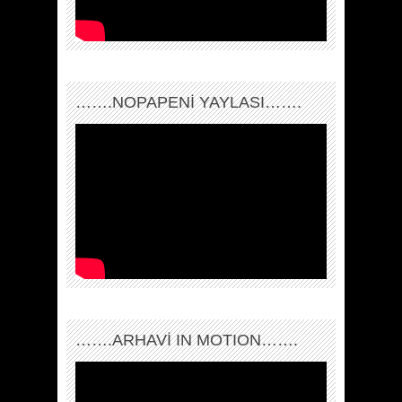
…….NOPAPENİ YAYLASI…….
…….ARHAVI IN MOTION…….