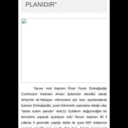
PLANIDIR”
Yarsav eski başkanı Ömer Faruk Eminağaoğlu
Cumhuriyet Kadınları Arhavi Şubesinin davetlisi olarak
Arhavi’de idi.Yaklaşan referandum için bazı açıklamalarda
bulunan Eminağaoğlu, şuan hükümetin yapmakta olduğu olay
“darbe eylem planıdır” dedi.12 Eylüllerin değişmediğini bir
benzetme yaparak açıklayan eski Yarsav başkanı 80 li
yıllarda 5 generalin yaptığı darbe ile şuan AKP iktidarının