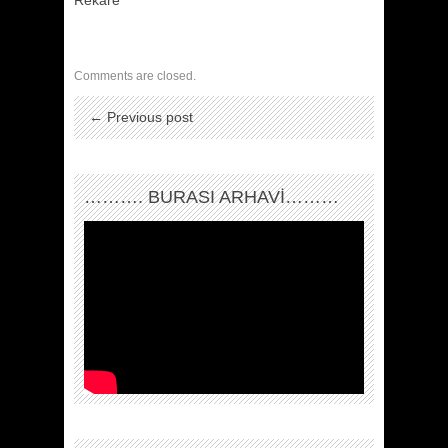
Rekare
Comments are closed.
← Previous post
………. BURASI ARHAVİ………