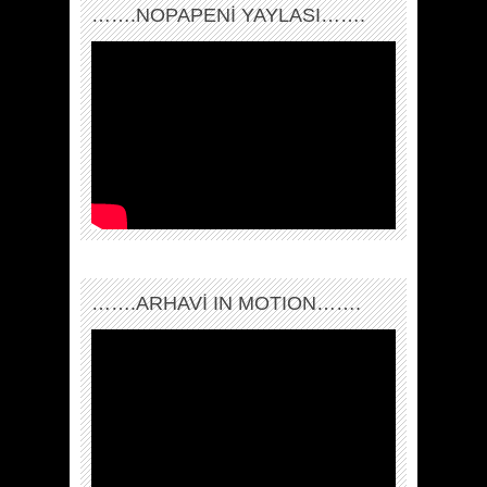
…….NOPAPENİ YAYLASI…….
…….ARHAVI IN MOTION…….