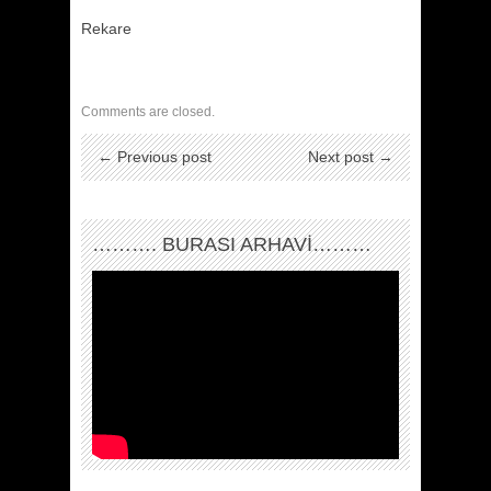
Rekare
Comments are closed.
← Previous post
Next post →
………. BURASI ARHAVİ………