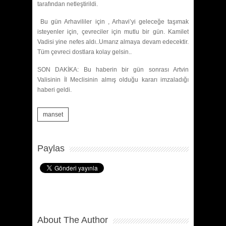
tarafından netleştirildi.
Bu gün Arhavililer için , Arhavi’yi geleceğe taşımak
isteyenler için, çevreciler için mutlu bir gün. Kamilet
Vadisi yine nefes aldı..Umarız almaya devam edecektir.
Tüm çevreci dostlara kolay gelsin..
SON DAKİKA: Bu haberin bir gün sonrası Artvin
Valisinin İl Meclisinin almış olduğu kararı imzaladığı
haberi geldi.
manset
Paylas
About The Author