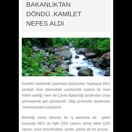
BAKANLIKTAN
DÖNDÜ..KAMİLET
NEFES ALDI
Kamilet Vadisinde yapılması düşünülen Taşlıkaya HES
santrali imar planındaki usülsüzlük nedeni ile hem
Artvin valiliği, hem de Çevre Bakanlığı tarafından onay
görmeyerek geri gönderildi. Olay çevreciler tarafından
memnunlukla karşılandı.
Bilindiği üzere Adanalı bir iş adamına ait şirket
kuracağı HES ile ilgili ÇED raporu almış fakat ÇED
raporu arazi koordinatları içinde şahsa ait bir araziyi ,