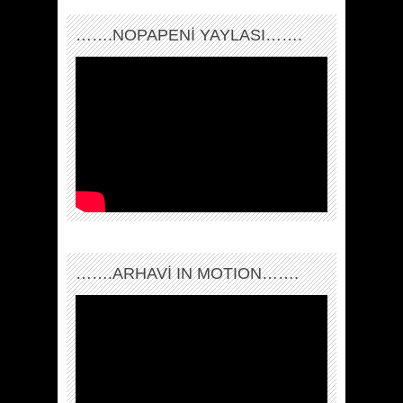
…….NOPAPENİ YAYLASI…….
…….ARHAVI IN MOTION…….