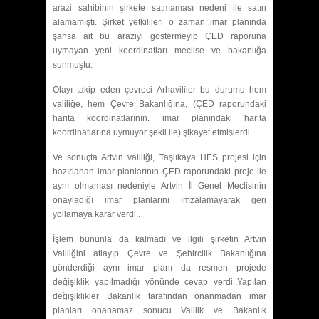
arazi sahibinin şirkete satmaması nedeni ile satın
alamamıştı. Şirket yetkilileri o zaman imar planında
şahsa ait bu araziyi göstermeyip ÇED raporuna
uymayan yeni koordinatları meclise ve bakanlığa
sunmuştu.
Olayı takip eden çevreci Arhavililer bu durumu hem
valiliğe, hem Çevre Bakanlığına, (ÇED raporundaki
harita koordinatlarının. imar planındaki harita
koordinatlarına uymuyor şekli ile) şikayet etmişlerdi.
Ve sonuçta Artvin valiliği, Taşlıkaya HES projesi için
hazırlanan imar planlarının ÇED raporundaki proje ile
aynı olmaması nedeniyle Artvin İl Genel Meclisinin
onayladığı imar planlarını imzalamayarak geri
yollamaya karar verdi..
İşlem bununla da kalmadı ve ilgili şirketin Artvin
Valiliğini atlayıp Çevre ve Şehircilik Bakanlığına
gönderdiği aynı imar planı da resmen projede
değişiklik yapılmadığı yönünde cevap verdi..Yapılan
değişiklikler Bakanlık tarafından onanmadan imar
planları onanamaz sonucu Valilik ve Bakanlık