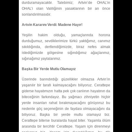
durduramayacaktır. Talebimiz; Artvin’de OHAL’in
OHAL’i olan Valiliğinin yasaklarının bir an önce
sonlandırılmasıdır.
Artvin Kararını Verdi: Madene Hayır!
Yeşilin hakim olduğu, yamaçlarında horona
durduğumuz, sevdiklerimize türkü yaktığımız, canımız
sıkıldığında, dertlendiğimizde, biraz nefes almak
istediğimizde gölgesine sığındığımız ağaçlarımız,
sığınağımız yaylalarımız.
Başka Bir Yerde Mutlu Olamayız
Üzerinde barındırdığı güzellikler olmazsa Artvin’in
yaşanılır bir tarafı kalmayacağını biliyoruz. Cerattepe
giderse hayatımızın hatta pek çok canlının hayatının da
biteceğinin farkındayız. Bu yağmacı zihniyetin hiçbir
yerde insanları rahat bırakmayacağını görüyoruz bu
nedenle göç seçeneğinin de faydası olmayacağını da
biliyoruz. Başka bir yerde mutlu olamayız biz.
Cerattepe biterse buralarda hayat biter. Yaşamla ölüm
arasında bir tercihtir Cerattepe. Yaşam için direnmeyi