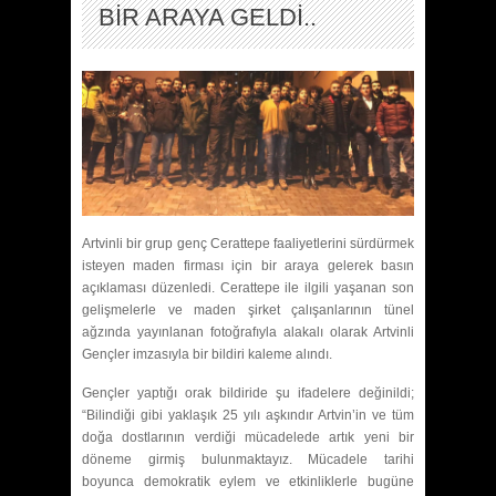
BİR ARAYA GELDİ..
Artvinli bir grup genç Cerattepe faaliyetlerini sürdürmek
isteyen maden firması için bir araya gelerek basın
açıklaması düzenledi. Cerattepe ile ilgili yaşanan son
gelişmelerle ve maden şirket çalışanlarının tünel
ağzında yayınlanan fotoğrafıyla alakalı olarak Artvinli
Gençler imzasıyla bir bildiri kaleme alındı.
Gençler yaptığı orak bildiride şu ifadelere değinildi;
“Bilindiği gibi yaklaşık 25 yılı aşkındır Artvin’in ve tüm
doğa dostlarının verdiği mücadelede artık yeni bir
döneme girmiş bulunmaktayız. Mücadele tarihi
boyunca demokratik eylem ve etkinliklerle bugüne