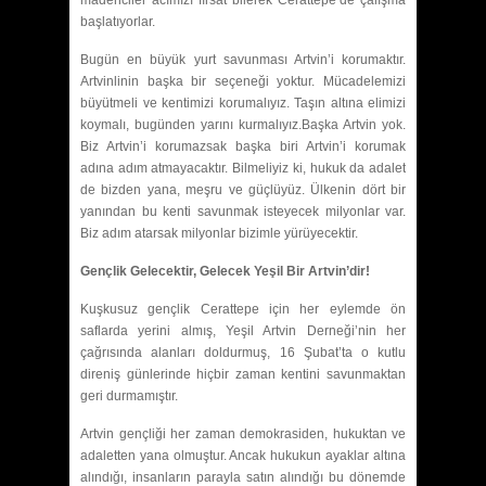
başlatıyorlar.
Bugün en büyük yurt savunması Artvin’i korumaktır.
Artvinlinin başka bir seçeneği yoktur. Mücadelemizi
büyütmeli ve kentimizi korumalıyız. Taşın altına elimizi
koymalı, bugünden yarını kurmalıyız.Başka Artvin yok.
Biz Artvin’i korumazsak başka biri Artvin’i korumak
adına adım atmayacaktır. Bilmeliyiz ki, hukuk da adalet
de bizden yana, meşru ve güçlüyüz. Ülkenin dört bir
yanından bu kenti savunmak isteyecek milyonlar var.
Biz adım atarsak milyonlar bizimle yürüyecektir.
Gençlik Gelecektir, Gelecek Yeşil Bir Artvin’dir!
Kuşkusuz gençlik Cerattepe için her eylemde ön
saflarda yerini almış, Yeşil Artvin Derneği’nin her
çağrısında alanları doldurmuş, 16 Şubat’ta o kutlu
direniş günlerinde hiçbir zaman kentini savunmaktan
geri durmamıştır.
Artvin gençliği her zaman demokrasiden, hukuktan ve
adaletten yana olmuştur. Ancak hukukun ayaklar altına
alındığı, insanların parayla satın alındığı bu dönemde