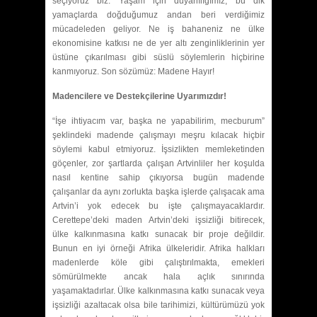
seçiyoruz biz. Yaşam için duyarlılığımız, bu dik
yamaçlarda doğduğumuz andan beri verdiğimiz
mücadeleden geliyor. Ne iş bahaneniz ne ülke
ekonomisine katkısı ne de yer altı zenginliklerinin yer
üstüne çıkarılması gibi süslü söylemlerin hiçbirine
kanmıyoruz. Son sözümüz: Madene Hayır!
Madencilere ve Destekçilerine Uyarımızdır!
“İşe ihtiyacım var, başka ne yapabilirim, mecburum”
şeklindeki madende çalışmayı meşru kılacak hiçbir
söylemi kabul etmiyoruz. İşsizlikten memleketinden
göçenler, zor şartlarda çalışan Artvinliler her koşulda
nasıl kentine sahip çıkıyorsa bugün madende
çalışanlar da aynı zorlukta başka işlerde çalışacak ama
Artvin’i yok edecek bu işte çalışmayacaklardır.
Cerettepe’deki maden Artvin’deki işsizliği bitirecek,
ülke kalkınmasına katkı sunacak bir proje değildir.
Bunun en iyi örneği Afrika ülkeleridir. Afrika halkları
madenlerde köle gibi çalıştırılmakta, emekleri
sömürülmekte ancak hala açlık sınırında
yaşamaktadırlar. Ülke kalkınmasına katkı sunacak veya
işsizliği azaltacak olsa bile tarihimizi, kültürümüzü yok