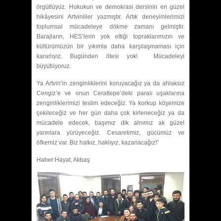
örgütlüyüz. Hukukun ve demokrasi dersinin en güzel
hikâyesini Artvinliler yazmıştır. Artık deneyimlerimizi
toplumsal mücadeleye dökme zamanı gelmiştir.
Barajların, HES’lerin yok ettiği topraklarımızın ve
kültürümüzün bir yıkımla daha karşılaşmaması için
kararlıyız. Bugünden ötesi yok! Mücadeleyi
büyütüyoruz.
Ya Artvin’in zenginliklerini koruyacağız ya da ahlaksız
Cengiz’e ve onun Cerattepe’deki paralı uşaklarına
zenginliklerimizi teslim edeceğiz. Ya korkup köşemize
çekileceğiz ve her gün daha çok kirleneceğiz ya da
mücadele edecek, başımız dik alnımız ak güzel
yarınlara yürüyeceğiz. Cesaretimiz, gücümüz ve
öfkemiz var. Biz halkız, haklıyız, kazanacağız!”
Haber:Hayat, Akbaş