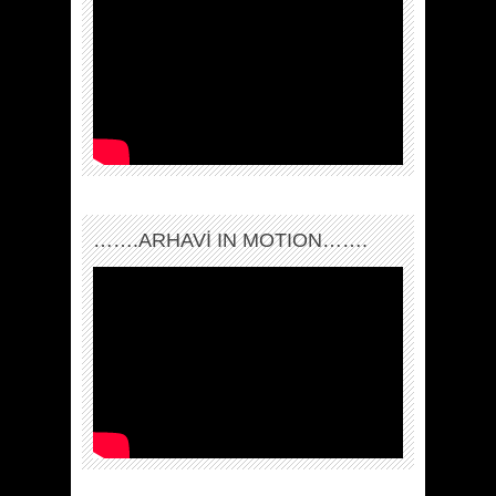
…….ARHAVI IN MOTION…….