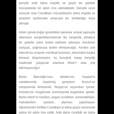
gençlik artık daha örgütlü ve güçlü bir şekilde
mücadelede bir adım öne atılmaktadır. Gençlik uzun
sürecek olan Cerattepe mücadelesini daha örgütlü ve
disiplinli sürdürmek amacıyla bu birlikteliğe imza
atmıştır.
Artvin gerek doğal güzellikleri gerekse sosyal yapısıyla
ülkemizin zenginliklerindendir. Bu zenginlik, ahlaksız
bir şirketin eline teslim edilmek isteniyor. Kentimizi
rantçıya, yağmacıya teslim etmeyeceğiz. Kentini yok
edecek bu projede menfaati bulunan, ailesinden başka
kimseyi düşünmeyen, üç kuruşluk maaş karşılığı
madende çalışacak olanlara Artvin’i asla yok
ettirmeyeceğiz!
Bizler Balcıoğlu’nun, İskebe’nin, Haypet’in
sokaklarında büyümüş gençleriz. Korzul’un
rampasında terleyerek, Naşop’un suyundan içerek,
Kolorta’nın rüzgârında serinleyerek bugünlere geldik.
Bizler Artvin’in liselileri, asgari ücretlileri, üniversitelileri,
mahallelileri, işsizleri, ataması yapılmayan
öğretmenleri birlikte Cerattepe’yi daha güçlü savunmak
adına bir adım öne çıktık. Artık daha cüretkâr ve daha