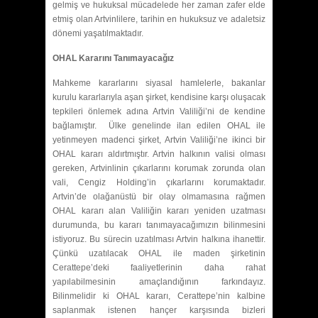
gelmiş ve hukuksal mücadelede her zaman zafer elde
etmiş olan Artvinlilere, tarihin en hukuksuz ve adaletsiz
dönemi yaşatılmaktadır.
OHAL Kararını Tanımayacağız
Mahkeme kararlarını siyasal hamlelerle, bakanlar
kurulu kararlarıyla aşan şirket, kendisine karşı oluşacak
tepkileri önlemek adına Artvin Valiliği’ni de kendine
bağlamıştır. Ülke genelinde ilan edilen OHAL ile
yetinmeyen madenci şirket, Artvin Valiliği’ne ikinci bir
OHAL kararı aldırtmıştır. Artvin halkının valisi olması
gereken, Artvinlinin çıkarlarını korumak zorunda olan
vali, Cengiz Holding’in çıkarlarını korumaktadır.
Artvin’de olağanüstü bir olay olmamasına rağmen
OHAL kararı alan Valiliğin kararı yeniden uzatması
durumunda, bu kararı tanımayacağımızın bilinmesini
istiyoruz. Bu sürecin uzatılması Artvin halkına ihanettir.
Çünkü uzatılacak OHAL ile maden şirketinin
Cerattepe’deki faaliyetlerinin daha rahat
yapılabilmesinin amaçlandığının farkındayız.
Bilinmelidir ki OHAL kararı, Cerattepe’nin kalbine
saplanmak istenen hançer karşısında bizleri