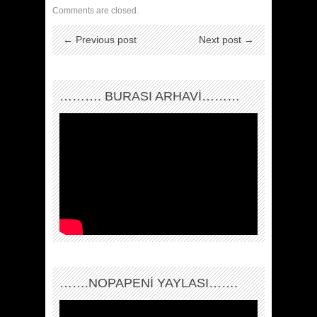
Comments are closed.
← Previous post
Next post →
………. BURASI ARHAVİ………
…….NOPAPENİ YAYLASI…….