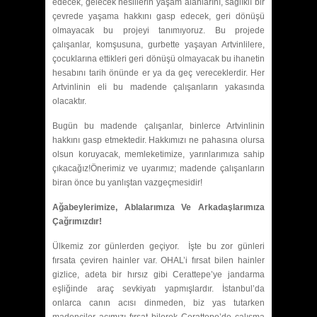
edecek, gelecek nesillerin yaşam alanlarını, sağlıklı bir
çevrede yaşama hakkını gasp edecek, geri dönüşü
olmayacak bu projeyi tanımıyoruz. Bu projede
çalışanlar, komşusuna, gurbette yaşayan Artvinlilere,
çocuklarına ettikleri geri dönüşü olmayacak bu ihanetin
hesabını tarih önünde er ya da geç vereceklerdir. Her
Artvinlinin eli bu madende çalışanların yakasında
olacaktır.
Bugün bu madende çalışanlar, binlerce Artvinlinin
hakkını gasp etmektedir. Hakkımızı ne pahasına olursa
olsun koruyacak, memleketimize, yarınlarımıza sahip
çıkacağız!Önerimiz ve uyarımız; madende çalışanların
biran önce bu yanlıştan vazgeçmesidir!
Ağabeylerimize, Ablalarımıza Ve Arkadaşlarımıza
Çağrımızdır!
Ülkemiz zor günlerden geçiyor. İşte bu zor günleri
fırsata çeviren hainler var. OHAL’i fırsat bilen hainler
gizlice, adeta bir hırsız gibi Cerattepe’ye jandarma
eşliğinde araç sevkiyatı yapmışlardır. İstanbul’da
onlarca canın acısı dinmeden, biz yas tutarken
madenciler acımızı fırsat bilerek Cerattepe’de çalışma