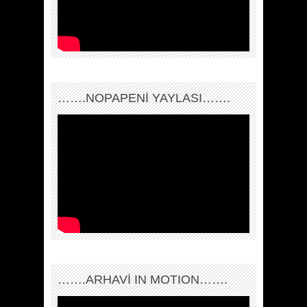
…….NOPAPENİ YAYLASI…….
…….ARHAVI IN MOTION…….