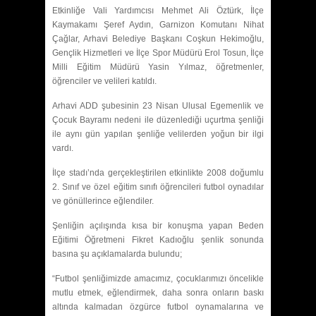
Etkinliğe Vali Yardımcısı Mehmet Ali Öztürk, İlçe
Kaymakamı Şeref Aydın, Garnizon Komutanı Nihat
Çağlar, Arhavi Belediye Başkanı Coşkun Hekimoğlu,
Gençlik Hizmetleri ve İlçe Spor Müdürü Erol Tosun, İlçe
Milli Eğitim Müdürü Yasin Yılmaz, öğretmenler,
öğrenciler ve velileri katıldı.
Arhavi ADD şubesinin 23 Nisan Ulusal Egemenlik ve
Çocuk Bayramı nedeni ile düzenlediği uçurtma şenliği
ile aynı gün yapılan şenliğe velilerden yoğun bir ilgi
vardı.
İlçe stadı’nda gerçekleştirilen etkinlikte 2008 doğumlu
2. Sınıf ve özel eğitim sınıfı öğrencileri futbol oynadılar
ve gönüllerince eğlendiler.
Şenliğin açılışında kısa bir konuşma yapan Beden
Eğitimi Öğretmeni Fikret Kadıoğlu şenlik sonunda
basına şu açıklamalarda bulundu;
“Futbol şenliğimizde amacımız, çocuklarımızı öncelikle
mutlu etmek, eğlendirmek, daha sonra onların baskı
altında kalmadan özgürce futbol oynamalarına ve