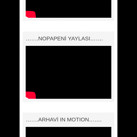
…….NOPAPENİ YAYLASI…….
…….ARHAVI IN MOTION…….