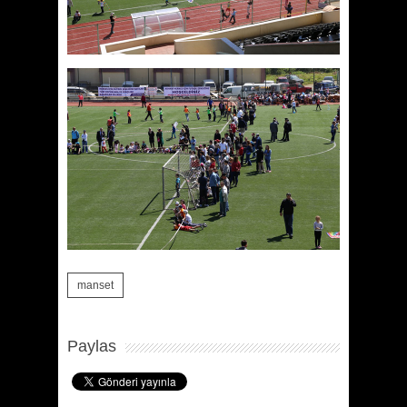
manset
Paylas