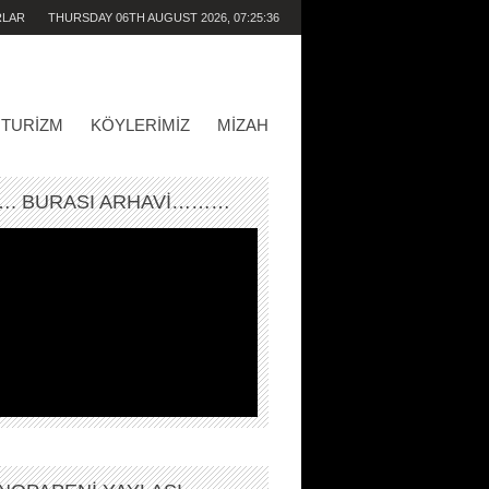
RLAR
THURSDAY 06TH AUGUST 2026,
07:25:36
AM
TURIZM
KÖYLERIMIZ
MIZAH
. BURASI ARHAVİ………