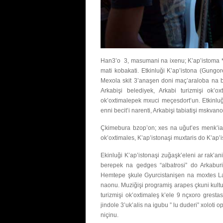
Han3’o 3, masumani na ixenu; K’ap’istoma
mati kobakati. Etkinluği K’ap’istona (Gungor
Mexola skit 3’anaşen doni maç’araloba na b
Arkabişi belediyek, Arkabi turizmişi ok’
ok’oxtimalepek mxuci meçesdort’un. Etkinluğiş
enni becit’i narenti, Arkabişi tabiatişi mskva
Çkimebura bzop’on; xes na uğut’es menk’ialer
ok’oxtimales, K’ap’istonaşi muxtaris do K’ap’
Ekinluği K’ap’istonaşi zuğaşk’eleni ar rak’an
berepek na gedges “albatrosi” do Arkaburi
Hemtepe şkule Gyurcistanişen na moxtes La
naonu. Muziğişi programiş arapes çkuni kultu
turizmişi ok’oxtimaleş k’ele 9 nçxoro gresta
jindole 3’uk’alis na igubu ” lu duderi” xoloti
niçinu.