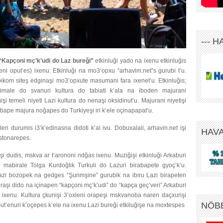
--- 
“Kapçoni mç’k’udi do Laz bureği”
etkinluği yado na ixenu etkinluğis
eni oput’es) ixenu. Etkinluği na mo3’opxu “arhavim.net”s gurubi t’u.
ikom siteş edginaşi mo3’opxute masumani fara ixenet’u. Etkinluğis;
oxtimale do svanuri kultura do tabiati k’ala na iboden majurani
i temeli niyeti Lazi kultura do nenaşi oksidinut’u. Majurani niyetişi
nobape majura noğapes do Turkiyeşi iri k’ele oçinapapat’u.
i durumis i3’k’edinasna didoti k’ai ivu. Dobuxalali, arhavin.net işi
HAV
istonarepes.
işi dudis, mskva ar t’arononi ndğas ixenu. Muziğişi etkinluği Arkaburi
 mabirale Tolga Kurdoğlik Turkuli do Lazuri birabapete gyoç’k’u.
zi bozopek na gedges “Şurimşine” gurubik na ibiru Lazi birapeten
raşi dido na içinapen “kapçoni mç’k’udi” do “kapça geç’veri” Arkaburi
s ixenu. Kultura çkunişi 3’oxleni orapeşi mskvanoba naren daçxurişi
NÖB
 oput’enuri k’oçepes k’ele na ixenu Lazi bureği etkiluğişe na moxtespes