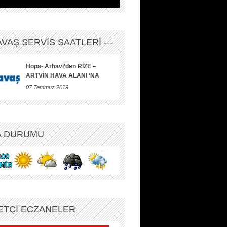
HAVAŞ SERVİS SAATLERİ ---
Hopa- Arhavi’den RİZE –
ARTVİN HAVA ALANI ‘NA
07 Temmuz 2019
A DURUMU
ETÇİ ECZANELER