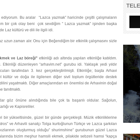
TEL
 ediyorum. Bu aralar “Lazca yazmak” haricinde çeşitli çalışmaların
m bir çok olay beni çok sevdiğim ” Lazca yazmak” işinden başka
 Laz kültürü ve dili ile ilgili idi.
z uzun zaman alır. Onu için Beğendiğim bir etkinlik çalışmasını sizle
ekmek ve Laz böreği”
etkinliği adı altında yapılan etkinliğe katıldım.
 Etkinliği düzenleyen “arhavim.net” gurubu idi. Yaklaşık yedi yıldır
ları tarafından 3. kez gerçekleştirilmişti. Etkinliğe; başta Arhavi
 kültür ve doğa ile ilgilenen diğer sivil toplum örgütleride destek
e dilini yaşatmaktı. Diğer amaçlarından en önemlisi de Arhavinin doğal
ne tanıtmaktı.
lar göz önüne alındığında bile çok ta başarılı oldular. Sağolun,
lığı ve Kapisreliler.
 bir yükseltisinde, güzel bir günde gerçekleşti. Müzik etkinliklerine
atros” ve Arhavili sanatçı Tolga kurtoğlunun Türkçe ve Lazca şarkıları
kızlarının oluşturmuş olduğu” shurimshine” gurubunun güzel Lazca
ralarında bizim meşhur hamsili ekmek, pilakide sebzeli hamsi “kapça