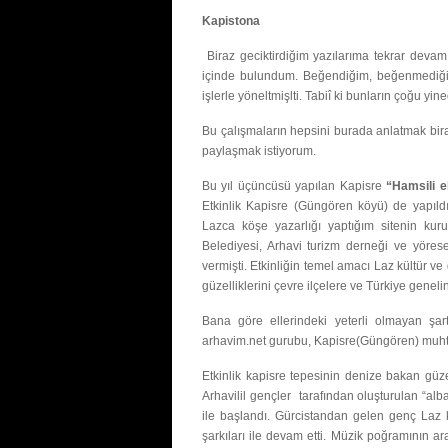
Kapistona
Biraz geciktirdiğim yazılarıma tekrar devam
içinde bulundum. Beğendiğim, beğenmediği
işlerle yöneltmişlti. Tabiî ki bunların çoğu yinede
Bu çalışmaların hepsini burada anlatmak bira
paylaşmak istiyorum.
Bu yıl üçüncüsü yapılan Kapisre
“Hamsili 
Etkinlik Kapisre (Güngören köyü) de yapıldı.
Lazca köşe yazarlığı yaptığım sitenin kurucu
Belediyesi, Arhavi turizm derneği ve yöresel
vermişti. Etkinliğin temel amacı Laz kültür v
güzelliklerini çevre ilçelere ve Türkiye geneli
Bana göre ellerindeki yeterli olmayan şart
arhavim.net gurubu, Kapisre(Güngören) muhtar
Etkinlik kapisre tepesinin denize bakan güzel
Arhavilil gençler tarafından oluşturulan “alb
ile başlandı. Gürcistandan gelen genç Laz 
şarkıları ile devam etti. Müzik poğramının a