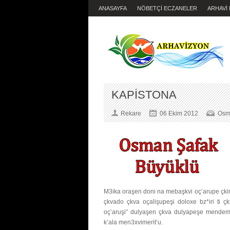
ANASAYFA
NÖBETÇİ ECZANELER
ARHAVİ
KAPİSTONA
Rekare
06 Ekim 2012
Osm
M3ika oraşen doni na mebaşkvi oç’arupe çkim
çkvado çkva oçalişupeşi doloxe bz*iri ti
oç’aruşi” dulyaşen çkva dulyapeşe mendemoş
k’ala men3xvimerit’u.