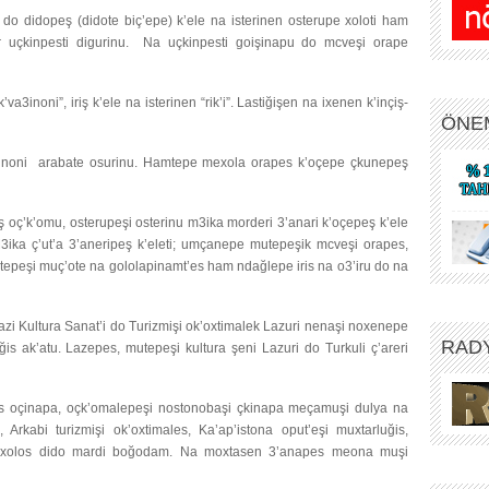
 do didopeş (didote biç’epe) k’ele na isterinen osterupe xoloti ham
ar uçkinpesti digurinu. Na uçkinpesti goişinapu do mcveşi orape
inoni”, iriş k’ele na isterinen “rik’i”. Lastiğişen na ixenen k’inçiş-
ÖNE
surunoni arabate osurinu. Hamtepe mexola orapes k’oçepe çkunepeş
ş oç’k’omu, osterupeşi osterinu m3ika morderi 3’anari k’oçepeş k’ele
3ika ç’ut’a 3’aneripeş k’eleti; umçanepe mutepeşik mcveşi orapes,
utepeşi muç’ote na gololapinamt’es ham ndağlepe iris na o3’iru do na
Lazi Kultura Sanat’i do Turizmişi ok’oxtimalek Lazuri nenaşi noxenepe
RAD
is ak’atu. Lazepes, mutepeşi kultura şeni Lazuri do Turkuli ç’areri
nis oçinapa, oçk’omalepeşi nostonobaşi çkinapa meçamuşi dulya na
, Arkabi turizmişi ok’oxtimales, Ka’ap’istona oput’eşi muxtarluğis,
 irixolos dido mardi boğodam. Na moxtasen 3’anapes meona muşi