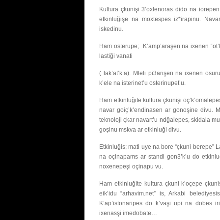
Kultura çkunişi 3’oxlenoras dido na iorepen
etkinluğişe na moxtespes iz*irapinu. Nav
iskedinu.
Ham osterupe; K’amp’araşen na ixenen “ot’k’va3
lastiği vanati
( lak’at’k’a). Mteli pi3arişen na ixenen o
k’ele na isterinet’u osterinupet’u.
Ham etkinluğite kultura çkunişi oç’k’omalepe
navar goiç’k’endinasen ar gonoşine divu. M
teknoloji çkar navart’u ndğalepes, skidala m
goşinu mskva ar etkinluği divu.
Etkinluğis; mati uye na bore “çkuni berepe” 
na oçinapams ar standi gon3’k’u do etkinluğ
noxenepeşi oçinapu vu.
Ham etkinluğite kultura çkuni k’oçepe çku
eik’idu “arhavim.net” is, Arkabi belediyesis
K’ap’istonaripes do k’vaşi upi na dobes
ixenasşi imedobate…