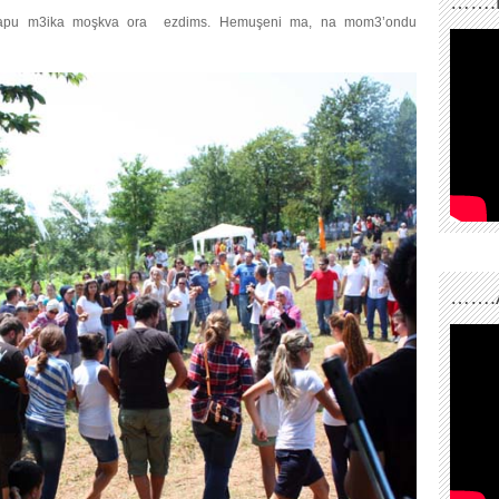
…….
’onapu m3ika moşkva ora ezdims. Hemuşeni ma, na mom3’ondu
…….