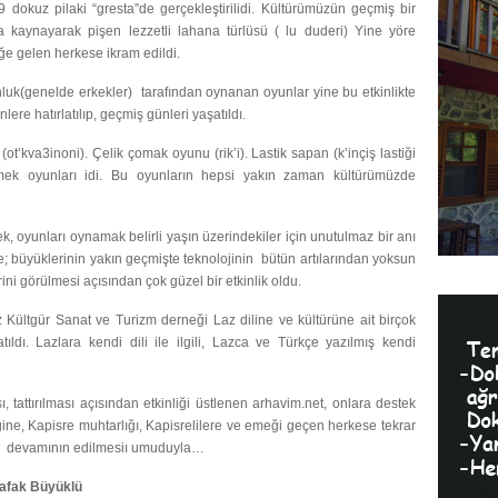
9 dokuz pilaki “gresta”de gerçekleştirilidi. Kültürümüzün geçmiş bir
a kaynayarak pişen lezzetli lahana türlüsü ( lu duderi) Yine yöre
iğe gelen herkese ikram edildi.
uk(genelde erkekler) tarafından oynanan oyunlar yine bu etkinlikte
nlere hatırlatılıp, geçmiş günleri yaşatıldı.
t’kva3inoni). Çelik çomak oyunu (rik’i). Lastik sapan (k’inçiş lastiği
ürmek oyunları idi. Bu oyunların hepsi yakın zaman kültürümüzde
k, oyunları oynamak belirli yaşın üzerindekiler için unutulmaz bir anı
nde; büyüklerinin yakın geçmişte teknolojinin bütün artılarından yoksun
ini görülmesi açısından çok güzel bir etkinlik oldu.
 Kültgür Sanat ve Turizm derneği Laz diline ve kültürüne ait birçok
atıldı. Lazlara kendi dili ile ilgili, Lazca ve Türkçe yazılmış kendi
, tattırılması açısından etkinliği üstlenen arhavim.net, onlara destek
ine, Kapisre muhtarlığı, Kapisrelilere ve emeği geçen herkese tekrar
ada devamının edilmesiı umuduyla…
ak Büyüklü