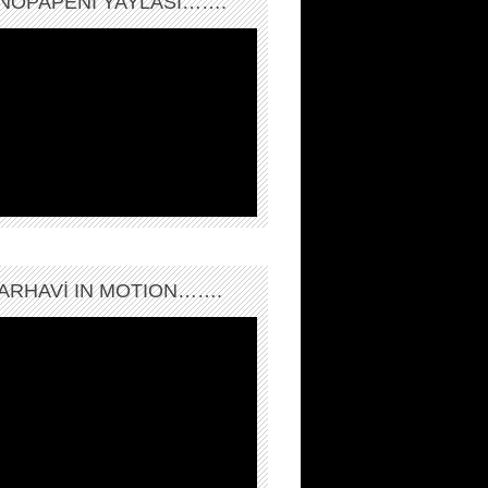
NOPAPENİ YAYLASI…….
ARHAVI IN MOTION…….