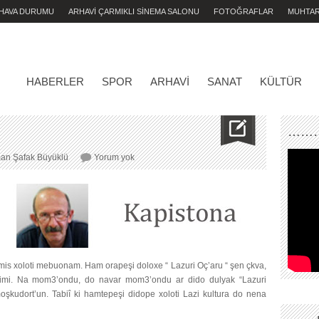
 HAVA DURUMU
ARHAVİ ÇARMIKLI SİNEMA SALONU
FOTOĞRAFLAR
MUHTA
HABERLER
SPOR
ARHAVI
SANAT
KÜLTÜR
………
KAPİSTONA
an Şafak Büyüklü
Yorum yok
is xoloti mebuonam. Ham orapeşi doloxe “ Lazuri Oç’aru “ şen çkva,
 çkimi. Na mom3’ondu, do navar mom3’ondu ar dido dulyak “Lazuri
kudort’un. Tabiî ki hamtepeşi didope xoloti Lazi kultura do nena