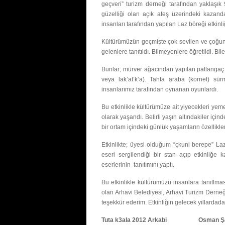
geçveri” turizm derneği tarafından yaklaşık 
güzelliği olan açık ateş üzerindeki kazand
insanları tarafından yapılan Laz böreği etkinl
Kültürümüzün geçmişte çok sevilen ve çoğunl
gelenlere tanıtıldı. Bilmeyenlere öğretildi. Bile
Bunlar; mürver ağacından yapılan patlangaç (o
veya lak’at’k’a). Tahta araba (kornet) s
insanlarımız tarafından oynanan oyunlardı.
Bu etkinlikle kültürümüze ait yiyecekleri yeme
olarak yaşandı. Belirli yaşın altındakiler içi
bir ortam içindeki günlük yaşamların özellikler
Etkinlikte; üyesi olduğum “çkuni berepe” Laz
eseri sergilendiği bir stan açıp etkinliğe k
eserlerinin tanıtımını yaptı.
Bu etkinlikle kültürümüzü insanlara tanıtlması
olan Arhavi Belediyesi, Arhavi Turizm Derneğ
teşekkür ederim. Etkinliğin gelecek yıllard
Tuta k3ala 2012 Arkabi Osman Şaf