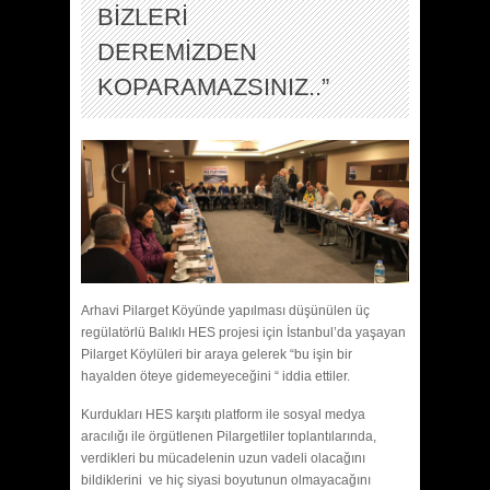
BİZLERİ
DEREMİZDEN
KOPARAMAZSINIZ..”
Arhavi Pilarget Köyünde yapılması düşünülen üç
regülatörlü Balıklı HES projesi için İstanbul’da yaşayan
Pilarget Köylüleri bir araya gelerek “bu işin bir
hayalden öteye gidemeyeceğini “ iddia ettiler.
Kurdukları HES karşıtı platform ile sosyal medya
aracılığı ile örgütlenen Pilargetliler toplantılarında,
verdikleri bu mücadelenin uzun vadeli olacağını
bildiklerini ve hiç siyasi boyutunun olmayacağını