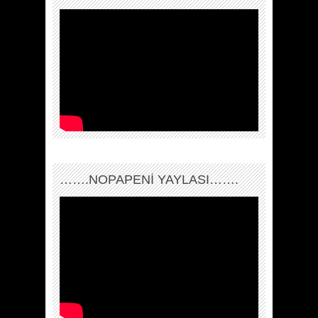
…….NOPAPENİ YAYLASI…….