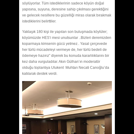
söylüyorlar. Tüm istediklerinin sadece köyün doğal
yapısına, suyuna, deresine sahip çıkılması gerektiğini
ve gelecek nesillere bu güzelliği miras olarak bırakmak
istediklerini belirttiler.
Yaklaşık 180 kişi ile yapılan son buluşmada köylüler;
köyümüzde HES’i mesi unutsunlar ..Bizleri deremizden
koparmaya kimsenin gücü yetmez.. Yasal çerçevede
her türlü mücadeleyi vermeye de, her türlü bedeli de
ödemeye hazırız” diyerek bu konuda kararlılıklarını bir
kez daha vurguladılar. Akın Gülhan’ın moderatör
olduğu toplantıya Ulukent Muhtarı Necati Canoğlu’da
katılarak destek verdi.