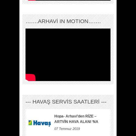
…….ARHAVI IN MOTION…….
--- HAVAŞ SERVİS SAATLERİ ---
Hopa- Arhavi’den RİZE –
ARTVİN HAVA ALANI ‘NA
07 Temmuz 2019