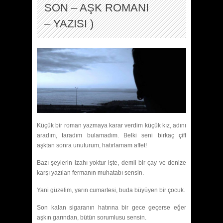
SON – AŞK ROMANI
– YAZISI )
Küçük bir roman yazmaya karar verdim küçük kız, adını
aradım, taradım bulamadım. Belki seni birkaç çift
aşktan sonra unuturum, hatırlamam affet!
Bazı şeylerin izahı yoktur işte, demli bir çay ve denize
karşı yazılan fermanın muhatabı sensin.
Yani güzelim, yarın cumartesi, buda büyüyen bir çocuk.
Son kalan sigaranın hatırına bir gece geçerse eğer
aşkın garından, bütün sorumlusu sensin.