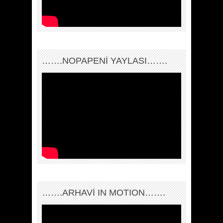
…….NOPAPENİ YAYLASI…….
…….ARHAVI IN MOTION…….