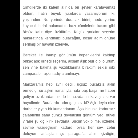
Şimdilerde iki kalem alır da bir şeyler karalayamaz
oldum, hatırı büyük yazılarda yazamıyorum ki,
yaşlandım. Ne yerinde duracak birini, nede yerine
koyacak birini bulamadım bazı cümlelerin kasım gibi
öksüz kalır diye üzülürüm. Küçük şarkılar seçerim
nakaratında kendimizi bulacağım, koşar adım önüne
serilmiş bir hayatın izleriyle.
Bereket ile inanıp gönlümün kepenklerini kaldırıp
birkaç aşk örneği seçerim, akşam âşık olur gibi olurum,
sen yine bakma şu yazdıklarıma bıraktım eskisi gibi
zampara bir aşkın adıyla anılmayı.
Manzaramız hep aynı değil, uçsuz bucaksız aklın
ermediği şu aşkın romanıyla hala baş başa, ne haber
geliyor uzaklardan, nede bir sevdanın kavuşması var
hayalimde. Buralarda adın geçmez ki? Aşk deyip nice
darbeler yiyen bir kumandanım. Âşık bir usta kadar saz
çalabilirim sana çünkü doymuştur gönlüm yedi düvel
virane şu kıçı kırık sevdana. Suçun yok bilme, özleme,
sevme vazgeçtiğim kadardı oysa her şey, zehir
doluyum anlaşılan şu paragrafta altını çizdiğin,