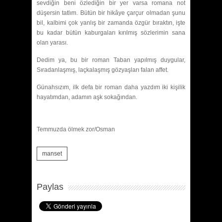
sevdiğin beni özlediğin bir yer varsa romana not
düşersin tatlım. Bütün bir hikâye çarçur olmadan şunu
bil, kalbimi çok yanlış bir zamanda özgür bıraktın, işte
bu kadar bütün kaburgaları kırılmış sözlerimin sana
olan yarası.
Dedim ya, bu bir roman Taban yapılmış duygular,
Sıradanlaşmış, laçkalaşmış gözyaşları falan affet.
Günahsızım, ilk defa bir roman daha yazdım iki kişilik
hayatımdan, adamın aşk sokağından.
Temmuzda ölmek zor/Osman
manset
Paylas