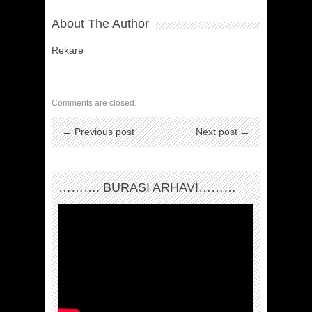
About The Author
Rekare
Comments are closed.
← Previous post
Next post →
………. BURASI ARHAVİ………