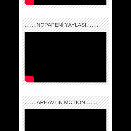
…….NOPAPENİ YAYLASI…….
…….ARHAVI IN MOTION…….