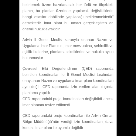
belirlemek üzere hazırlanacak her türlü ve ölçekteki
planın, bu planlar üzerinde yapılacak değişikliklerin
hangi esaslar dahilinde yapılacağı belirlenmektedir”
demektedir. İmar planı bu amacı gerçekleştiren en
önemli hukuk evrakıdır.
Artvin İl Genel Meclisi kararıyla onanan Nazım ve
Uygulama İmar Planının; imar mevzuatına, şehircilik ve
eşitlik ilkelerine, planlama tekniklerine ve hukuka aykırı
bulunmuştur.
Çevresel Etki Değerlendirme (ÇED) raporunda
belirtilen koordinatlar ile İl Genel Meclisi tarafından
onaylanan Nazım ve uygulama imar planı koordinatları
aynı değil. ÇED raporunda izin verilen alan dışında
planlama yapıldı.
ÇED raporundaki proje koordinatları değiştirildi ancak
imar planının revize edilmedi.
ÇED raporundaki proje koordinatları ile Artvin Orman
Bölge Müdürlüğü’nün verdiği izin koordinatları, dava
konusu imar planı ile uyumlu değildir.