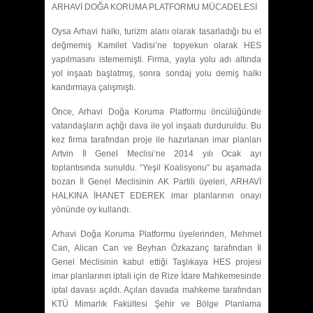
ARHAVİ DOĞA KORUMA PLATFORMU MÜCADELESİ
Oysa Arhavi halkı, turizm alanı olarak tasarladığı bu el
değmemiş Kamilet Vadisi’ne topyekun olarak HES
yapılmasını istememişti. Firma, yayla yolu adı altında
yol inşaatı başlatmış, sonra sondaj yolu demiş halkı
kandırmaya çalışmıştı.
Önce, Arhavi Doğa Koruma Platformu öncülüğünde
vatandaşların açtığı dava ile yol inşaatı durduruldu. Bu
kez firma tarafından proje ile hazırlanan imar planları
Artvin İl Genel Meclisi’ne 2014 yılı Ocak ayı
toplantısında sunuldu. “Yeşil Koalisyonu” bu aşamada
bozan İl Genel Meclisinin AK Partili üyeleri, ARHAVİ
HALKINA İHANET EDEREK imar planlarının onayı
yönünde oy kullandı.
Arhavi Doğa Koruma Platformu üyelerinden, Mehmet
Can, Alican Can ve Beyhan Özkazanç tarafından İl
Genel Meclisinin kabul ettiği Taşlıkaya HES projesi
imar planlarının iptali için de Rize İdare Mahkemesinde
iptal davası açıldı. Açılan davada mahkeme tarafından
KTÜ Mimarlık Fakültesi Şehir ve Bölge Planlama