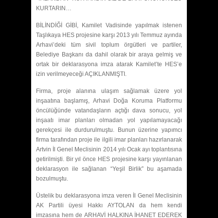
KURTARIN…
BİLİNDİĞİ GİBİ, Kamilet Vadisinde yapılmak istenen
Taşlıkaya HES projesine karşı 2013 yılı Temmuz ayında
Arhavi’deki tüm sivil toplum örgütleri ve partiler,
Belediye Başkanı da dahil olarak bir araya gelmiş ve
ortak bir deklarasyona imza atarak Kamilet’te HES’e
izin verilmeyeceği AÇIKLANMIŞTI.
Firma, proje alanına ulaşım sağlamak üzere yol
inşaatına başlamış, Arhavi Doğa Koruma Platformu
öncülüğünde vatandaşların açtığı dava sonucu, yol
inşaatı imar planları olmadan yol yapılamayacağı
gerekçesi ile durdurulmuştu. Bunun üzerine yapımcı
firma tarafından proje ile ilgili imar planları hazırlanarak
Artvin İl Genel Meclisinin 2014 yılı Ocak ayı toplantısına
getirilmişti. Bir yıl önce HES projesine karşı yayınlanan
deklarasyon ile sağlanan “Yeşil Birlik” bu aşamada
bozulmuştu.
Üstelik bu deklarasyona imza veren İl Genel Meclisinin
AK Partili üyesi Hakkı AYTOLAN da hem kendi
imzasına hem de ARHAVİ HALKINA İHANET EDEREK