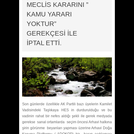
MECLİS KARARINI ”
KAMU YARARI
YOKTUR”
GEREKÇESİ İLE
İPTAL ETTİ.
Son günlerde özellikle AK Partili bazı üyelerin Kamilet
Vadisindeki Taşlıkaya HES in durdurulduğu ve bu
vadinin rahat bir nefes aldığı şekli ile gerek medyada
gerekse sanal ortamlarda seçim öncesi Arhavi halkına
şirin görünme beyanları yapması üzerine Arhavi Doğa
Koruma Platformu ( ADOKOP) bir basın açıklaması