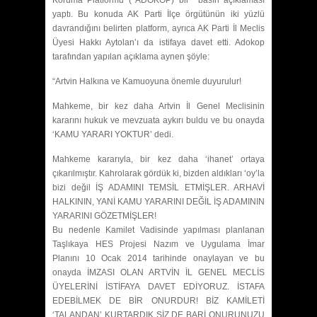
yaptı. Bu konuda AK Parti İlçe örgütünün iki yüzlü
davrandığını belirten platform, ayrıca AK Parti İl Meclis
Üyesi Hakkı Aytolan’ı da istifaya davet etti. Adokop
tarafından yapılan açıklama aynen şöyle:
“Artvin Halkına ve Kamuoyuna önemle duyurulur!
Mahkeme, bir kez daha Artvin İl Genel Meclisinin
kararını hukuk ve mevzuata aykırı buldu ve bu onayda
‘KAMU YARARI YOKTUR’ dedi.
Mahkeme kararıyla, bir kez daha ‘ihanet’ ortaya
çıkarılmıştır. Kahrolarak gördük ki, bizden aldıkları ‘oy’la
bizi değil İŞ ADAMINI TEMSİL ETMİŞLER. ARHAVİ
HALKININ, YANİ KAMU YARARINI DEĞİL İŞ ADAMININ
YARARINI GÖZETMİŞLER!
Bu nedenle Kamilet Vadisinde yapılması planlanan
Taşlıkaya HES Projesi Nazım ve Uygulama İmar
Planını 10 Ocak 2014 tarihinde onaylayan ve bu
onayda İMZASI OLAN ARTVİN İL GENEL MECLİS
ÜYELERİNİ İSTİFAYA DAVET EDİYORUZ. İSTAFA
EDEBİLMEK DE BİR ONURDUR! BİZ KAMİLETİ
‘TALANDAN’ KURTARDIK SİZ DE BARİ ONURUNUZU