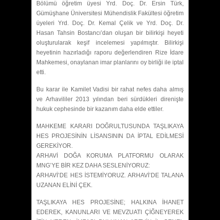
Bölümü öğretim üyesi Yrd. Doç. Dr. Ersin Türk,
Gümüşhane Üniversitesi Mühendislik Fakültesi öğretim
üyeleri Yrd. Doç. Dr. Kemal Çelik ve Yrd. Doç. Dr.
Hasan Tahsin Bostancı’dan oluşan bir bilirkişi heyeti
oluşturularak keşif incelemesi yapılmıştır. Bilirkişi
heyetinin hazırladığı raporu değerlendiren Rize İdare
Mahkemesi, onaylanan imar planlarını oy birliği ile iptal
etti.
Bu karar ile Kamilet Vadisi bir rahat nefes daha almış
ve Arhavililer 2013 yılından beri sürdükleri direnişte
hukuk cephesinde bir kazanım daha elde ettiler.
MAHKEME KARARI DOĞRULTUSUNDA TAŞLIKAYA
HES PROJESİNİN LİSANSININ DA İPTAL EDİLMESİ
GEREKİYOR.
ARHAVİ DOĞA KORUMA PLATFORMU OLARAK
MNG’YE BİR KEZ DAHA SESLENİYORUZ:
ARHAVİ’DE HES İSTEMİYORUZ. ARHAVİ’DE TALANA
UZANAN ELİNİ ÇEK.
TAŞLIKAYA HES PROJESİNE; HALKINA İHANET
EDEREK, KANUNLARI VE MEVZUATI ÇİĞNEYEREK