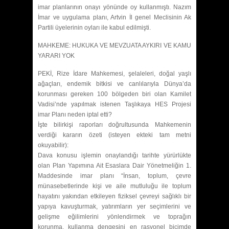
imar planlarının onayı yönünde oy kullanmıştı. Nazım
İmar ve uygulama planı, Artvin İl genel Meclisinin Ak
Partili üyelerinin oyları ile kabul edilmişti.
MAHKEME: HUKUKA VE MEVZUATA AYKIRI VE KAMU
YARARI YOK
PEKİ, Rize İdare Mahkemesi, şelaleleri, doğal yaşlı
ağaçları, endemik bitkisi ve canlılarıyla Dünya’da
korunması gereken 100 bölgeden biri olan Kamilet
Vadisi’nde yapılmak istenen Taşlıkaya HES Projesi
imar Planı neden iptal etti?
İşte bilirkişi raporları doğrultusunda Mahkemenin
verdiği kararın özeti (isteyen ekteki tam metni
okuyabilir):
Dava konusu işlemin onaylandığı tarihte yürürlükte
olan Plan Yapımına Ait Esaslara Dair Yönetmeliğin 1.
Maddesinde imar planı “İnsan, toplum, çevre
münasebetlerinde kişi ve aile mutluluğu ile toplum
hayatını yakından etkileyen fiziksel çevreyi sağlıklı bir
yapıya kavuşturmak, yatırımların yer seçimlerini ve
gelişme eğilimlerini yönlendirmek ve toprağın
korunma, kullanma dengesini en rasyonel biçimde