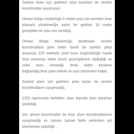
Santral Alanı için getirilen plan kararları ile verilen
koordinatlar uyuşmuyor.
Orman bölge müdürlüğü 6 metre yola izin verirken imar
planıyla yönetmeliğe aykırı bir şekilde 10 metre
genişlikte bir yola izin verildiği,
Orman Bölge Müdürlüğü tarafından verilen
koordinatlara göre iletim tüneli ile santral çıkışı
arasında 225 metrelik cebri boru öngörüldüğü halde
imar planında iletim tüneli güzergâhının değiştiği ve
cebri boru olmadığı direk iletim tüneline
bağlandığı,İmar planı teknik ve usul yönünden hatalı…
Santral alanı için getirilen plan kararı ile verilen
koordinatların uyuşmadığı,
ÇED raporunda belirtilen alan dışında plan kararları
üretildiği,
İzin alınan koordinatlar ile imar planı koordinatlarının
uyuşmadığı ve zaman zaman farklı yerlerden yol
planlaması yapıldığı…