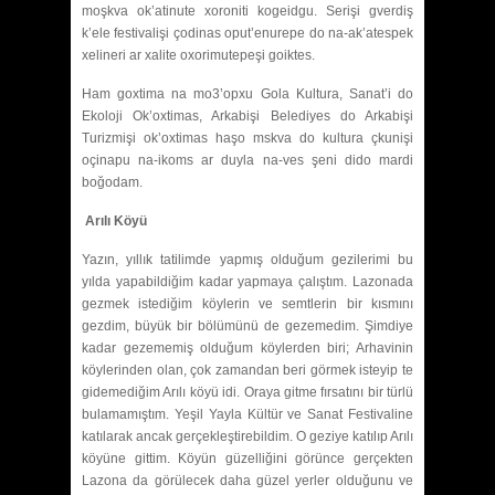
moşkva ok’atinute xoroniti kogeidgu. Serişi gverdiş
k’ele festivalişi çodinas oput’enurepe do na-ak’atespek
xelineri ar xalite oxorimutepeşi goiktes.
Ham goxtima na mo3’opxu Gola Kultura, Sanat’i do
Ekoloji Ok’oxtimas, Arkabişi Belediyes do Arkabişi
Turizmişi ok’oxtimas haşo mskva do kultura çkunişi
oçinapu na-ikoms ar duyla na-ves şeni dido mardi
boğodam.
Arılı Köyü
Yazın, yıllık tatilimde yapmış olduğum gezilerimi bu
yılda yapabildiğim kadar yapmaya çalıştım. Lazonada
gezmek istediğim köylerin ve semtlerin bir kısmını
gezdim, büyük bir bölümünü de gezemedim. Şimdiye
kadar gezememiş olduğum köylerden biri; Arhavinin
köylerinden olan, çok zamandan beri görmek isteyip te
gidemediğim Arılı köyü idi. Oraya gitme fırsatını bir türlü
bulamamıştım. Yeşil Yayla Kültür ve Sanat Festivaline
katılarak ancak gerçekleştirebildim. O geziye katılıp Arılı
köyüne gittim. Köyün güzelliğini görünce gerçekten
Lazona da görülecek daha güzel yerler olduğunu ve