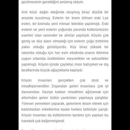
gezilmesinin gerektiğini anlamış oldum.
Arılı köyü dağın eteğinde oluşmuş biraz düzlük bir
arazide kurulmuş. Evlerin bir kısmı bilinen eski Laz
evleri, bir kısmıda yeni mimari teknikle yapılmıştı. Eski
evlerin ve yeni evlerin çoğunda yanında kültürümüzün
eserleri olan serender ve ahırlar yapılıydı. Köyün çok
geniş ve düz alanı olmadığı için evlerin çoğu birbirine
yakın olduğu görülüyordu. Köy biraz yüksek bir
rakımda olduğu için her evin etrafında oranın iklimine
uygun ortamda üretilebilen meyvelikler ve sebzelikler
yapılmıştı. Köyün içinde çaylıklar, mısır bahçeleri ve dış
taraflarında büyük ağaçlıklarla kaplıydı.
Köyün insanları gerçekten çok dost ve
misafirperverdiler. Dışarıdan gelen insanlara çok iyi
davrandılar. Geziye katılan misafirleri ağırlamak için
ellerinden gelen bütün yardımları yapmaya çalıştılar.
Yöresel yemekleri yaparak, gelenlere ikram etmek için
kadınlardan erkeklerine kadar herkes birbiriyle yarıştı.
Köyün insanları da kültürlerinin tanıtımı için yapılan bu
hareketi çok beğenmişlerdi.