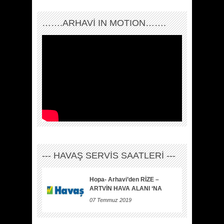
…….ARHAVI IN MOTION…….
--- HAVAŞ SERVİS SAATLERİ ---
Hopa- Arhavi’den RİZE –
ARTVİN HAVA ALANI ‘NA
07 Temmuz 2019