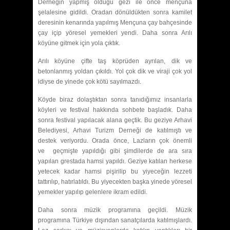
Derneğin yapmış olduğu gezi ile önce mençuna
şelalesine gidildi. Oradan dönüldükten sonra kamilet
deresinin kenarında yapılmış Mençuna çay bahçesinde
çay içip yöresel yemekleri yendi. Daha sonra Arılı
köyüne gitmek için yola çıktık.
Arılı köyüne çifte taş köprüden ayrılan, dik ve
betonlanmış yoldan çıkıldı. Yol çok dik ve viraji çok yol
idiyse de yinede çok kötü sayılmazdı.
Köyde biraz dolaştıktan sonra tanıdığımız insanlarla
köyleri ve festival hakkında sohbete başladık. Daha
sonra festival yapılacak alana geçtik. Bu geziye Arhavi
Belediyesi, Arhavi Turizm Derneği de katılmıştı ve
destek veriyordu. Orada önce, Lazların çok önemli
ve geçmişte yapıldığı gibi şimdilerde de ara sıra
yapılan grestada hamsi yapıldı. Geziye katılan herkese
yetecek kadar hamsi pişirilip bu yiyeceğin lezzeti
tattırılıp, hatırlatıldı. Bu yiyecekten başka yinede yöresel
yemekler yapılıp gelenlere ikram edildi.
Daha sonra müzik programına geçildi. Müzik
programına Türkiye dışından sanatçılarda katılmışlardı.