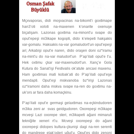
Mçxvaporas, didi moşvacinas na-bikomt’i goxtimape
han3’oti xoloti na-maxenen k’onarite oxenuşe
biçalişam. Lazonas goxtima na-minont’u svape do
oput’epeşi mi3ikape kogopti, dido k’elepeti hakşakis
var-gomalu. Haksakis na-var gomaludort’un oput’epeşi
ari; Arkabişi oput’e naren, dido oraşen doni oz*iramu
na-mint’u do na-var maludort’un P’ap’ilati oput’e t’u.
Hek oxtimu çkar var-maxenudort’un. Xanç’e Gola
Kutura do Sanat’işi Festivalis ok’atute ancaxi maxenu.
Ham goxtimas mati kobak’ati do P’ap’ilati oput’eşe
mendapti. Oput’eşi mskvanoba bz*irişi Lazonas
oz*iramoni daha mskva svape na-ren do goxtimu na-
uk’ors ar fara daha komaçkinu.
P’ap’ilati oput’e germaşi gelaxtimas na-eçkindudoren
m3ika zeni ar svas geidgudoren. Oxorepeşi m3ikape
mcveşi Lazi oxorepe steri, m3ikapeti ağani mimaruli
tekniğite xeneri rt’u. Mcveşi oxorepeşi do ağani
oxorepeşi didopes kultura-çkunişi dagi na-ren serenti
do mandrepe elak’oderi uğut’u. Oput’es dido zenoni