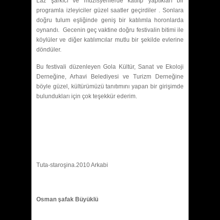
Laz şarkıcı ve müzisyenlerde katılıp yaptıkları bir
programla izleyiciler güzel saatler geçirdiler . Sonlara
doğru tulum eşliğinde geniş bir katılımla horonlarda
oynandı. Gecenin geç vaktine doğru festivalin bitimi ile
köylüler ve diğer katılımcılar mutlu bir şekilde evlerine
döndüler.
Bu festivali düzenleyen Gola Kültür, Sanat ve Ekoloji
Derneğine, Arhavi Belediyesi ve Turizm Derneğine
böyle güzel, kültürümüzü tanıtımını yapan bir girişimde
bulundukları için çok teşekkür ederim.
Tuta-staroşina.2010 Arkabi
Osman şafak Büyüklü