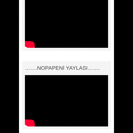
…….NOPAPENİ YAYLASI…….