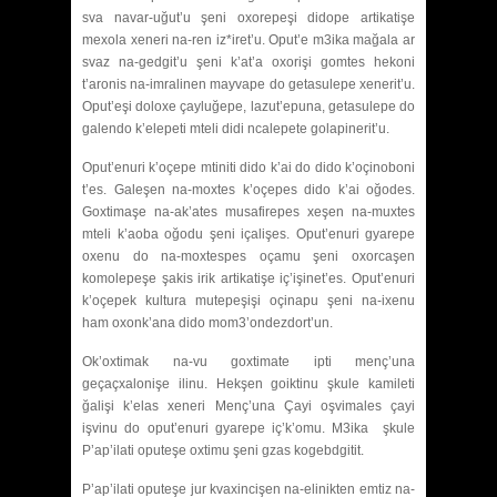
sva navar-uğut’u şeni oxorepeşi didope artikatişe
mexola xeneri na-ren iz*iret’u. Oput’e m3ika mağala ar
svaz na-gedgit’u şeni k’at’a oxorişi gomtes hekoni
t’aronis na-imralinen mayvape do getasulepe xenerit’u.
Oput’eşi doloxe çayluğepe, lazut’epuna, getasulepe do
galendo k’elepeti mteli didi ncalepete golapinerit’u.
Oput’enuri k’oçepe mtiniti dido k’ai do dido k’oçinoboni
t’es. Galeşen na-moxtes k’oçepes dido k’ai oğodes.
Goxtimaşe na-ak’ates musafirepes xeşen na-muxtes
mteli k’aoba oğodu şeni içalişes. Oput’enuri gyarepe
oxenu do na-moxtespes oçamu şeni oxorcaşen
komolepeşe şakis irik artikatişe iç’işinet’es. Oput’enuri
k’oçepek kultura mutepeşişi oçinapu şeni na-ixenu
ham oxonk’ana dido mom3’ondezdort’un.
Ok’oxtimak na-vu goxtimate ipti menç’una
geçaçxalonişe ilinu. Hekşen goiktinu şkule kamileti
ğalişi k’elas xeneri Menç’una Çayi oşvimales çayi
işvinu do oput’enuri gyarepe iç’k’omu. M3ika şkule
P’ap’ilati oputeşe oxtimu şeni gzas kogebdgitit.
P’ap’ilati oputeşe jur kvaxincişen na-elinikten emtiz na-