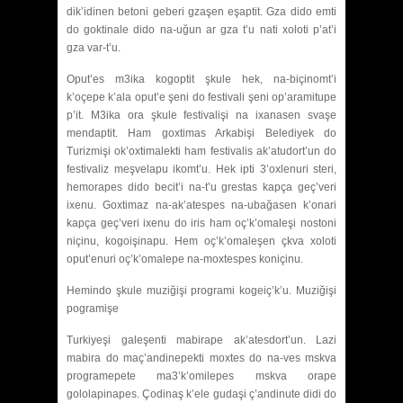
dik’idinen betoni geberi gzaşen eşaptit. Gza dido emti
do goktinale dido na-uğun ar gza t’u nati xoloti p’at’i
gza var-t’u.
Oput’es m3ika kogoptit şkule hek, na-biçinomt’i
k’oçepe k’ala oput’e şeni do festivali şeni op’aramitupe
p’it. M3ika ora şkule festivalişi na ixanasen svaşe
mendaptit. Ham goxtimas Arkabişi Belediyek do
Turizmişi ok’oxtimalekti ham festivalis ak’atudort’un do
festivaliz meşvelapu ikomt’u. Hek ipti 3’oxlenuri steri,
hemorapes dido becit’i na-t’u grestas kapça geç’veri
ixenu. Goxtimaz na-ak’atespes na-ubağasen k’onari
kapça geç’veri ixenu do iris ham oç’k’omaleşi nostoni
niçinu, kogoişinapu. Hem oç’k’omaleşen çkva xoloti
oput’enuri oç’k’omalepe na-moxtespes koniçinu.
Hemindo şkule muziğişi programi kogeiç’k’u. Muziğişi
pogramişe
Turkiyeşi galeşenti mabirape ak’atesdort’un. Lazi
mabira do maç’andinepekti moxtes do na-ves mskva
programepete ma3’k’omilepes mskva orape
gololapinapes. Çodinaş k’ele gudaşi ç’andinute didi do