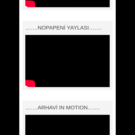
…….NOPAPENİ YAYLASI…….
…….ARHAVI IN MOTION…….