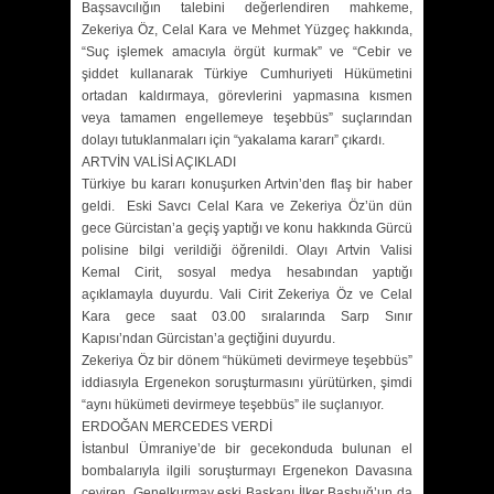
Başsavcılığın talebini değerlendiren mahkeme,
Zekeriya Öz, Celal Kara ve Mehmet Yüzgeç hakkında,
“Suç işlemek amacıyla örgüt kurmak” ve “Cebir ve
şiddet kullanarak Türkiye Cumhuriyeti Hükümetini
ortadan kaldırmaya, görevlerini yapmasına kısmen
veya tamamen engellemeye teşebbüs” suçlarından
dolayı tutuklanmaları için “yakalama kararı” çıkardı.
ARTVİN VALİSİ AÇIKLADI
Türkiye bu kararı konuşurken Artvin’den flaş bir haber
geldi. Eski Savcı Celal Kara ve Zekeriya Öz’ün dün
gece Gürcistan’a geçiş yaptığı ve konu hakkında Gürcü
polisine bilgi verildiği öğrenildi. Olayı Artvin Valisi
Kemal Cirit, sosyal medya hesabından yaptığı
açıklamayla duyurdu. Vali Cirit Zekeriya Öz ve Celal
Kara gece saat 03.00 sıralarında Sarp Sınır
Kapısı’ndan Gürcistan’a geçtiğini duyurdu.
Zekeriya Öz bir dönem “hükümeti devirmeye teşebbüs”
iddiasıyla Ergenekon soruşturmasını yürütürken, şimdi
“aynı hükümeti devirmeye teşebbüs” ile suçlanıyor.
ERDOĞAN MERCEDES VERDİ
İstanbul Ümraniye’de bir gecekonduda bulunan el
bombalarıyla ilgili soruşturmayı Ergenekon Davasına
çeviren, Genelkurmay eski Başkanı İlker Başbuğ’un da