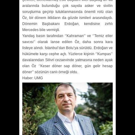
aralarında bulunduğu çok sayıda asker ve sivilin
soruşturma geçirip tutuklanmasında önemli rolü olan
Öz, bir dönem iktidarın da gözde ismileri arasındaydı.
Dönemin Başbakanı Erdoğan, kendisine zırhlı
Mercedes bile vermişti.
Yandaş basın tarafından ‘’Kahraman’’ ve ‘’Temiz eller
savcısı’’ olarak lanse edilen Öz, daha sonra kara
listeye alındı. İstanbul’dan Bolu’ya sürüldü. Erdoğan ve
hükümete karşı cephe açtı. Yüzlerce kişinin ‘’Kumpas’’
davalarından Silivri cezaevinde yatmasına neden ayak
olan Öz ‘’Keser döner sap döner, gün gelir hesap
döner’’ sözünün canlı örneği oldu.
Haber: UMG