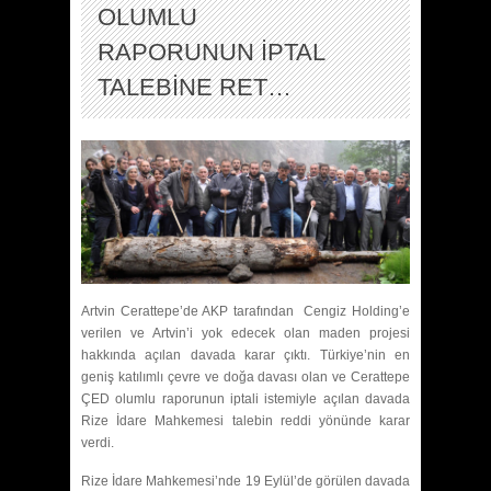
OLUMLU
RAPORUNUN İPTAL
TALEBİNE RET…
Artvin Cerattepe’de AKP tarafından Cengiz Holding’e
verilen ve Artvin’i yok edecek olan maden projesi
hakkında açılan davada karar çıktı. Türkiye’nin en
geniş katılımlı çevre ve doğa davası olan ve Cerattepe
ÇED olumlu raporunun iptali istemiyle açılan davada
Rize İdare Mahkemesi talebin reddi yönünde karar
verdi.
Rize İdare Mahkemesi’nde 19 Eylül’de görülen davada