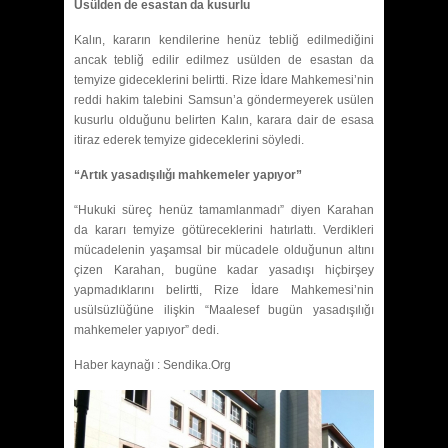
Usülden de esastan da kusurlu
Kalın, kararın kendilerine henüz tebliğ edilmediğini
ancak tebliğ edilir edilmez usülden de esastan da
temyize gideceklerini belirtti. Rize İdare Mahkemesi’nin
reddi hakim talebini Samsun’a göndermeyerek usülen
kusurlu olduğunu belirten Kalın, karara dair de esasa
itiraz ederek temyize gideceklerini söyledi.
“Artık yasadışılığı mahkemeler yapıyor”
“Hukuki süreç henüz tamamlanmadı” diyen Karahan
da kararı temyize götüreceklerini hatırlattı. Verdikleri
mücadelenin yaşamsal bir mücadele olduğunun altını
çizen Karahan, bugüne kadar yasadışı hiçbirşey
yapmadıklarını belirtti, Rize İdare Mahkemesi’nin
usülsüzlüğüne ilişkin “Maalesef bugün yasadışılığı
mahkemeler yapıyor” dedi.
Haber kaynağı : Sendika.Org