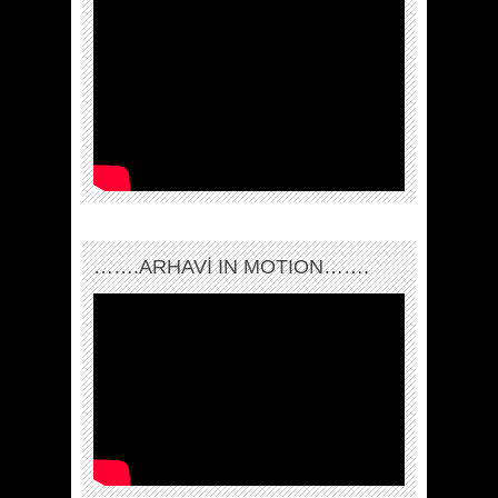
…….ARHAVI IN MOTION…….