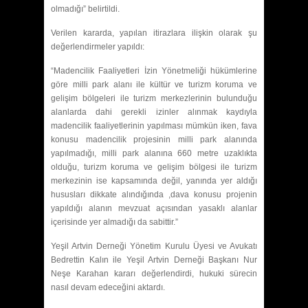
olmadığı” belirtildi.
Verilen kararda, yapılan itirazlara ilişkin olarak şu
değerlendirmeler yapıldı:
“Madencilik Faaliyetleri İzin Yönetmeliği hükümlerine
göre milli park alanı ile kültür ve turizm koruma ve
gelişim bölgeleri ile turizm merkezlerinin bulunduğu
alanlarda dahi gerekli izinler alınmak kaydıyla
madencilik faaliyetlerinin yapılması mümkün iken, fava
konusu madencilik projesinin milli park alanında
yapılmadığı, milli park alanına 660 metre uzaklıkta
olduğu, turizm koruma ve gelişim bölgesi ile turizm
merkezinin ise kapsamında değil, yanında yer aldığı
hususları dikkate alındığında ,dava konusu projenin
yapıldığı alanın mevzuat açısından yasaklı alanlar
içerisinde yer almadığı da sabittir.”
Yeşil Artvin Derneği Yönetim Kurulu Üyesi ve Avukatı
Bedrettin Kalın ile Yeşil Artvin Derneği Başkanı Nur
Neşe Karahan kararı değerlendirdi, hukuki sürecin
nasıl devam edeceğini aktardı.