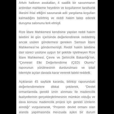
Artvin halkının avukatları, 4 saatlik bir savunmanın
ardından mahkeme heyetinin ve koşullarının tarafsızlık
ilkesini ihlal ettiğini savunarak adil yargılama koşulları
kalmadığını belirtmiş ve reddi hakim talep ederek
duruşma salonunu terk etmişti.
Rize İdare Mahkemesi kendisine yapılan reddi hakim
talebini iki gün içerisinde değerlendirerek reddetmiş
ancak usülen göndermesi gereken Samsun İdare
Mahkemesi’ne göndermemişti. Reddi hakim talebine
dair süreci usülüne uygun bir şekilde işletmeyen Rize
İdare Mahkemesi, Çevre ve Şehircilik Bakanlığı’nın,
“Çevresel Etki Değerlendirme (ÇED) Olumlu”
raporunun yürütmesinin durdurulması ve iptali
istemiyle açılan davada karar vererek talebi reddetti.
Açıklanan 45 sayfalık kararda, bilirkişi raporundaki
değerlendirmelere dikkat çekilerek, “Devlet
ormanlarında gerekli iznin alınması ile madencilik
faaliyetlerinin gerçekleştirilmesinin mümkün olduğu ve
dava konusu madencilik projesi için gerekli izinlerin
alındığı” vurgulanarak, “Projenin devlet ormanı olan
alanda yapılmasında mevzuata aykırı bir durum