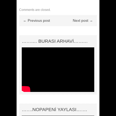
Comments are closed.
← Previous post
Next post →
………. BURASI ARHAVİ………
…….NOPAPENİ YAYLASI…….