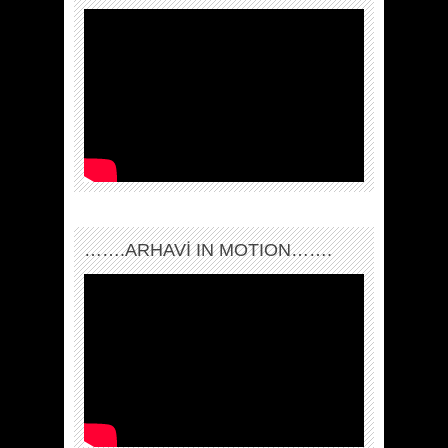
…….ARHAVI IN MOTION…….