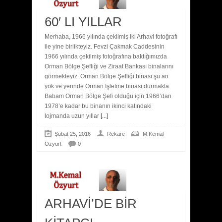
60′ LI YILLAR
Merhaba, 1966 yılında çekilmiş iki Arhavi fotoğrafı
ile yine birlikteyiz. Fevzi Çakmak Caddesinin
1966 yılında çekilmiş fotoğrafına baktığımızda
Orman Bölge Şefliği ve Ziraat Bankası binalarını
görmekteyiz. Orman Bölge Şefliği binası şu an
yok ve yerinde Orman İşletme binası durmakta.
Babam Orman Bölge Şefi olduğu için 1966’dan
1978’e kadar bu binanın ikinci katındaki
lojmanda uzun yıllar
[...]
Şubat 25, 2016
Rekare
M.Kemal
Özyurt
0
ARHAVİ’DE BİR