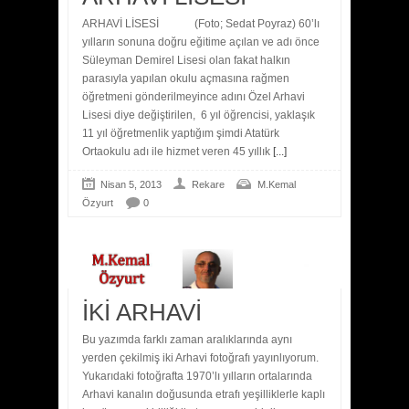
ARHAVİ LİSESİ (Foto; Sedat Poyraz) 60’lı
yılların sonuna doğru eğitime açılan ve adı önce
Süleyman Demirel Lisesi olan fakat halkın
parasıyla yapılan okulu açmasına rağmen
öğretmeni gönderilmeyince adını Özel Arhavi
Lisesi diye değiştirilen, 6 yıl öğrencisi, yaklaşık
11 yıl öğretmenlik yaptığım şimdi Atatürk
Ortaokulu adı ile hizmet veren 45 yıllık
[...]
Nisan 5, 2013
Rekare
M.Kemal
Özyurt
0
İKİ ARHAVİ
Bu yazımda farklı zaman aralıklarında aynı
yerden çekilmiş iki Arhavi fotoğrafı yayınlıyorum.
Yukarıdaki fotoğrafta 1970’lı yılların ortalarında
Arhavi kanalın doğusunda etrafı yeşilliklerle kaplı