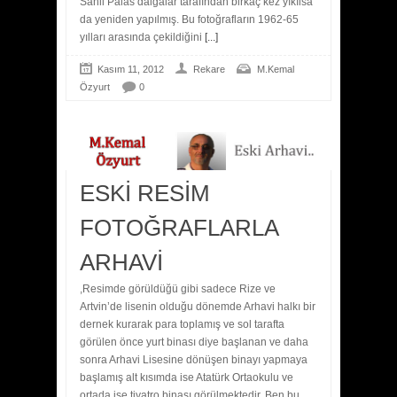
Sahil Palas dalgalar tarafından birkaç kez yıkılsa
da yeniden yapılmış. Bu fotoğrafların 1962-65
yılları arasında çekildiğini
[...]
Kasım 11, 2012
Rekare
M.Kemal
Özyurt
0
ESKİ RESİM
FOTOĞRAFLARLA
ARHAVİ
,Resimde görüldüğü gibi sadece Rize ve
Artvin’de lisenin olduğu dönemde Arhavi halkı bir
dernek kurarak para toplamış ve sol tarafta
görülen önce yurt binası diye başlanan ve daha
sonra Arhavi Lisesine dönüşen binayı yapmaya
başlamış alt kısımda ise Atatürk Ortaokulu ve
ortada ise tiyatro binası görülmektedir. Ben bu