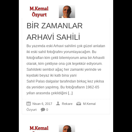
BİR ZAMANLAR
ARHAVİ SAHİLİ
Bu yazımda eski Arhavi sahilini çok güzel anlatan
iki eski sahil fotoğrafını yorumlayacağım. Bu
fotoğrafları kim çekti bilemiyorum ama bir Arhavili
olarak, kim çektiyse ona çok teşekkür ediyorum.
Sahildeki sembol ağaç her zamanki yerinde ve
kıyıdaki beyaz iki katlı bina yani
Sahil Palas dalgalar tarafından birkaç kez yıkılsa
da yeniden yapılmış. Bu fotoğrafların 1962-65
yılları arasında çekildiğini
[...]
Nisan 6, 2017
Rekare
M.Kemal
Özyurt
0