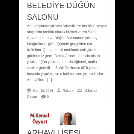
BELEDİYE DÜĞÜN
SALONU
Arhavizyonda yıllarca Arhavililere her türlü sosyal
olaylarda mekân olarak hizmet veren Sahil
Gazinosunun ve Düğün Salonunun yıkılmış
fotoğraflarını gördüğümde gerçekten çok
üzüldüm. Çünkü bu iki mekânda çok güzel
günlerimiz geçti. Birçok Arhavili burada nişan
yaptı, düğün yaptı, balolarda eğlendi, mutlu
saatler geçirdi…. Sahil Gazinosu 60’lı yılların
başında yapılmış ve o tarihten son yıllara kadar
Arhavililere
[...]
Mart 13, 2014
Rekare
M.Kemal
Özyurt
0
ARHAVİ LİSESİ