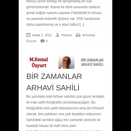
henüz çevre kirliliği ile tanışmamış bir ilçe
görünümünde. Kanal ile dere arasında sadece
şimdi düğün salonu yapılan Fiskobirlik’in binası
ve yanında Askerlik Şubesi var. SSK hastanesi
daha yapılmamış ve o alan futbol
[...]
Aralık 1, 2012
Rekare
M.Kemal
Özyurt
0
BİR ZAMANLAR
ARHAVİ SAHİLİ
Bu yazımda eski Arhavi sahilini çok güzel anlatan
iki eski sahil fotoğrafını yorumlayacağım. Bu
fotoğrafları kim çekti bilemiyorum ama bir Arhavili
olarak, kim çektiyse ona çok teşekkür ediyorum.
Sahildeki sembol ağaç her zamanki yerinde ve
kıyıdaki beyaz iki katlı bina yani