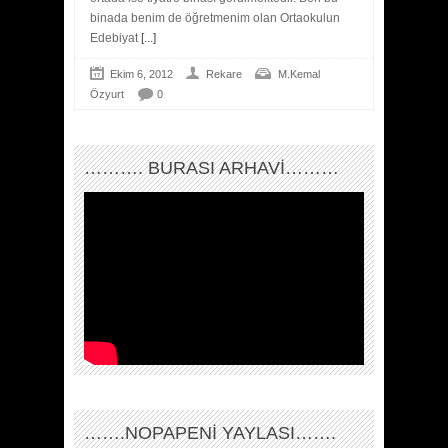
binada benim de öğretmenim olan Ortaokulun
Edebiyat
[...]
Ekim 6, 2012
Rekare
M.Kemal
Özyurt
0
………. BURASI ARHAVİ………
…….NOPAPENİ YAYLASI…….