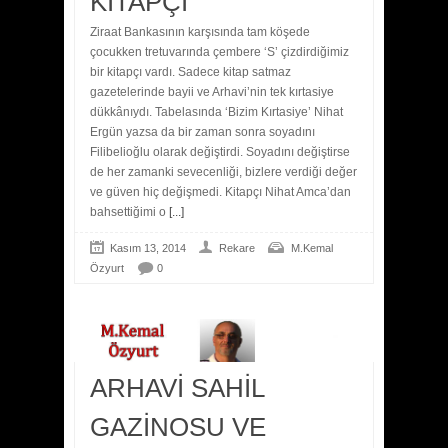
KİTAPÇI
Ziraat Bankasının karşısında tam köşede
çocukken tretuvarında çembere ‘S’ çizdirdiğimiz
bir kitapçı vardı. Sadece kitap satmaz
gazetelerinde bayii ve Arhavi’nin tek kırtasiye
dükkânıydı. Tabelasında ‘Bizim Kırtasiye’ Nihat
Ergün yazsa da bir zaman sonra soyadını
Filibelioğlu olarak değiştirdi. Soyadını değiştirse
de her zamanki sevecenliği, bizlere verdiği değer
ve güven hiç değişmedi. Kitapçı Nihat Amca’dan
bahsettiğimi o
[...]
Kasım 13, 2014
Rekare
M.Kemal
Özyurt
0
ARHAVİ SAHİL
GAZİNOSU VE