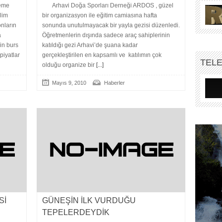
leme
Arhavi Doğa Sporları Derneği ARDOS , güzel
ilim
bir organizasyon ile eğitim camiasına hafta
nların
sonunda unutulmayacak bir yayla gezisi düzenledi.
a
Öğretmenlerin dışında sadece araç sahiplerinin
çin burs
katıldığı gezi Arhavi’de şuana kadar
piyatlar
gerçekleştirilen en kapsamlı ve katılımın çok
TEL
olduğu organize bir
[...]
Mayıs 9, 2010
Haberler
Sİ
GÜNEŞİN İLK VURDUĞU
TEPELERDEYDİK