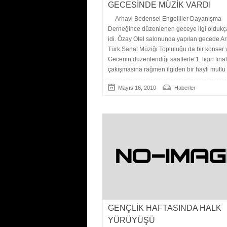
GECESİNDE MÜZİK VARDI
Arhavi Bedensel Engelliler Dayanışma
Derneğince düzenlenen geceye ilgi oldukça
idi. Özay Otel salonunda yapılan gecede Ar
Türk Sanat Müziği Topluluğu da bir konser v
Gecenin düzenlendiği saatlerle 1. ligin fina
çakışmasına rağmen ilgiden bir hayli mutlu
Mayıs 16, 2010
Haberler
GENÇLİK HAFTASINDA HALK
YÜRÜYÜŞÜ