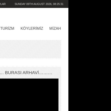
RLAR
SUNDAY 09TH AUGUST 2026,
08:25:31
AM
TURIZM
KÖYLERIMIZ
MIZAH
. BURASI ARHAVİ………