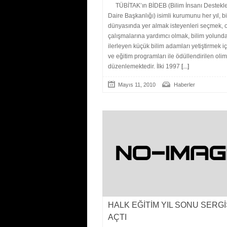
TÜBİTAK’ın BİDEB (Bilim İnsanı Destek
Daire Başkanlığı) isimli kurumunu her yıl, b
dünyasında yer almak isteyenleri seçmek, o
çalışmalarına yardımcı olmak, bilim yolund
ilerleyen küçük bilim adamları yetiştirmek i
ve eğitim programları ile ödüllendirilen olim
düzenlemektedir. İlki 1997
[...]
Mayıs 11, 2010
Haberler
HALK EĞİTİM YIL SONU SERGİ
AÇTI