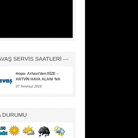
HAVAŞ SERVİS SAATLERİ ---
Hopa- Arhavi’den RİZE –
ARTVİN HAVA ALANI ‘NA
07 Temmuz 2019
A DURUMU