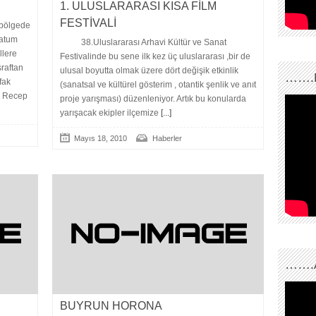
1. ULUSLARARASI KISA FİLM
FESTİVALİ
bölgede
Batum
38.Uluslararası Arhavi Kültür ve Sanat
llere
Festivalinde bu sene ilk kez üç uluslararası ,bir de
sraftan
ulusal boyutta olmak üzere dört değişik etkinlik
…….
fak
(sanatsal ve kültürel gösterim , otantik şenlik ve anıt
n Recep
proje yarışması) düzenleniyor. Artık bu konularda
yarışacak ekipler ilçemize
[...]
Mayıs 18, 2010
Haberler
…….
BUYRUN HORONA