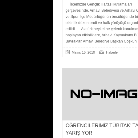
İlçemizde Gençlik Haftası kutlamaları
çerçevesinde, Arhavi Belediyesi ve Arhavi 
ve Spor İlçe Müdürlüğünün öncülüğünde bir
etkinlik düzenlendi ve halk yürüyüşü organ
edildi. Atatürk heykeline çelenk konulma
başlayan etkinliklere, Arhavi Kaymakamı Bü
Bayraktar, Arhavi Belediye Başkan Coşkun
[
Mayıs 15, 2010
Haberler
ÖĞRENCİLERİMİZ TÜBİTAK’ T
YARIŞIYOR