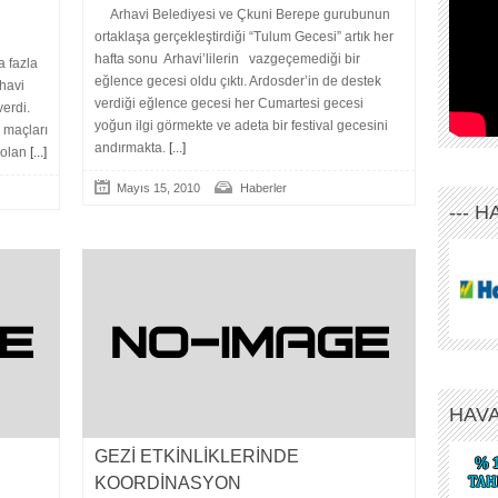
Arhavi Belediyesi ve Çkuni Berepe gurubunun
ortaklaşa gerçekleştirdiği “Tulum Gecesi” artık her
hafta sonu Arhavi’lilerin vazgeçemediği bir
 fazla
eğlence gecesi oldu çıktı. Ardosder’in de destek
havi
verdiği eğlence gecesi her Cumartesi gecesi
erdi.
yoğun ilgi görmekte ve adeta bir festival gecesini
l maçları
andırmakta.
[...]
 olan
[...]
Mayıs 15, 2010
Haberler
--- 
HAV
GEZİ ETKİNLİKLERİNDE
KOORDİNASYON