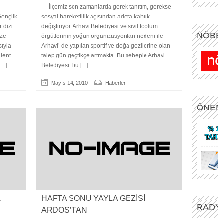
İlçemiz son zamanlarda gerek tanıtım, gerekse
Gençlik
sosyal hareketlilik açısından adeta kabuk
 dizi
değiştiriyor. Arhavi Belediyesi ve sivil toplum
NÖB
ize
örgütlerinin yoğun organizasyonları nedeni ile
sıyla
Arhavi’ de yapılan sportif ve doğa gezilerine olan
lent
talep gün geçtikçe artmakta. Bu sebeple Arhavi
...]
Belediyesi bu
[...]
Mayıs 14, 2010
Haberler
ÖNE
A
HAFTA SONU YAYLA GEZİSİ
RAD
ARDOS’TAN