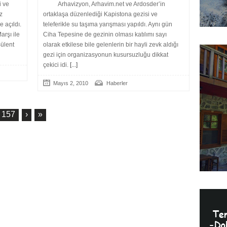
i ve
Arhavizyon, Arhavim.net ve Ardosder’in
z
ortaklaşa düzenlediği Kapistona gezisi ve
e açıldı.
teleferikle su taşıma yarışması yapıldı. Aynı gün
arşı ile
Ciha Tepesine de gezinin olması katılımı sayı
Bülent
olarak etkilese bile gelenlerin bir hayli zevk aldığı
gezi için organizasyonun kusursuzluğu dikkat
çekici idi.
[...]
Mayıs 2, 2010
Haberler
157
›
»