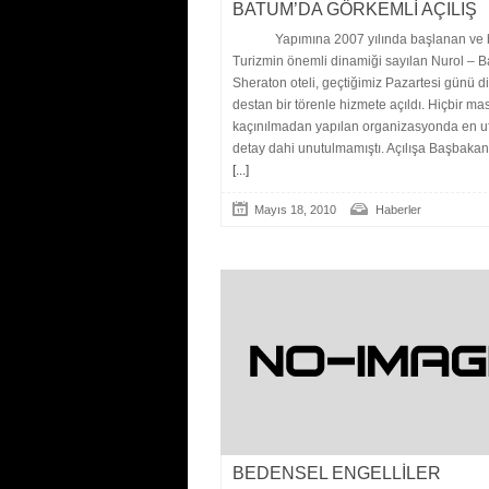
BATUM’DA GÖRKEMLİ AÇILIŞ
Yapımına 2007 yılında başlanan ve 
Turizmin önemli dinamiği sayılan Nurol – 
Sheraton oteli, geçtiğimiz Pazartesi günü di
destan bir törenle hizmete açıldı. Hiçbir ma
kaçınılmadan yapılan organizasyonda en u
detay dahi unutulmamıştı. Açılışa Başbaka
[...]
Mayıs 18, 2010
Haberler
BEDENSEL ENGELLİLER