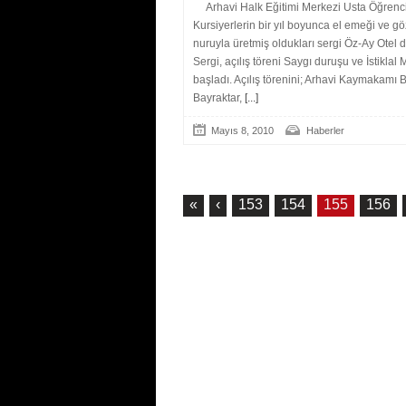
Arhavi Halk Eğitimi Merkezi Usta Öğrenc
Kursiyerlerin bir yıl boyunca el emeği ve gö
nuruyla üretmiş oldukları sergi Öz-Ay Otel d
Sergi, açılış töreni Saygı duruşu ve İstiklal M
başladı. Açılış törenini; Arhavi Kaymakamı 
Bayraktar,
[...]
Mayıs 8, 2010
Haberler
«
‹
153
154
155
156